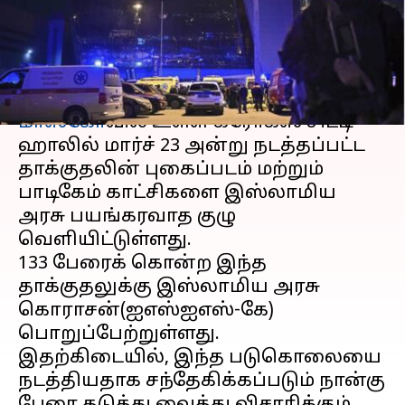
அரசு பயங்கரவாத குழு
எழுதியவர்
Mar 24, 2024
10:57 am
Sindhuja SM
செய்தி முன்னோட்டம்
மாஸ்கோ
வில் உள்ள க்ரோகஸ் சிட்டி
ஹாலில் மார்ச் 23 அன்று நடத்தப்பட்ட
தாக்குதலின் புகைப்படம் மற்றும்
பாடிகேம் காட்சிகளை இஸ்லாமிய
அரசு பயங்கரவாத குழு
வெளியிட்டுள்ளது.
133 பேரைக் கொன்ற இந்த
தாக்குதலுக்கு இஸ்லாமிய அரசு
கொராசன்(ஐஎஸ்ஐஎஸ்-கே)
பொறுப்பேற்றுள்ளது.
இதற்கிடையில், இந்த படுகொலையை
நடத்தியதாக சந்தேகிக்கப்படும் நான்கு