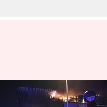
மாஸ்கோ பயங்கரவாத
தாக்குதலின் வீடியோவை
பகிர்ந்தது இஸ்லாமிய