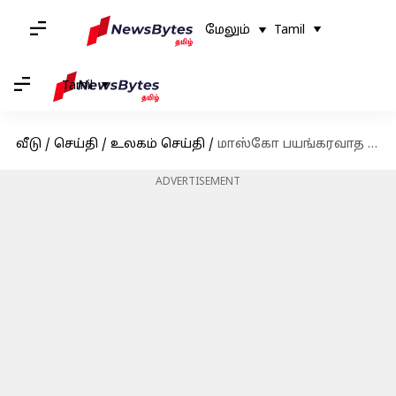
மேலும்
Tamil
Tamil
வீடு
/
செய்தி
/
உலகம் செய்தி
/
மாஸ்கோ பயங்கரவாத தாக்குதலின் வீடியோவை பகிர்ந்தது இஸ்லாமிய அரசு பயங்கரவாத குழு
ADVERTISEMENT