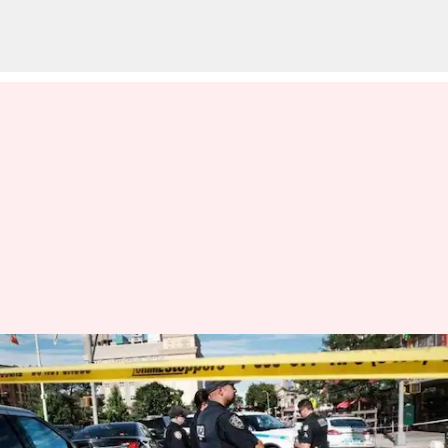
அமெரிக்காவில் இந்திய
வம்சாவளியைச் சேர்ந்த
ஒருவர் அரிவாளால் தலை