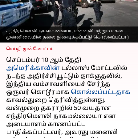
துண்டிக்கப்பட்டு கொலை;
குடும்பத்தினர் முன்பு
அரங்கேறிய பயங்கரம்
எழுதியவர்
Sep 12, 2025
08:27 am
சந்திரமௌலி நாகமல்லையா, மனைவி மற்றும் மகன்
Venkatalakshmi V
முன்னிலையில் தலை துண்டிக்கப்பட்டு கொல்லப்பட்டார்
செய்தி முன்னோட்டம்
செப்டம்பர் 10 ஆம் தேதி
அமெரிக்காவின்
டல்லாஸ் மோட்டலில்
நடந்த அதிர்ச்சியூட்டும் தாக்குதலில்,
இந்திய வம்சாவளியைச் சேர்ந்த
ஒருவர் கொடூரமாக
கொல்லப்பட்டதாக
காவல்துறை தெரிவித்துள்ளது.
வன்முறை தகராறில் 50 வயதான
சந்திரமௌலி நாகமல்லையா என
அடையாளம் காணப்பட்ட
பாதிக்கப்பட்டவர், அவரது மனைவி