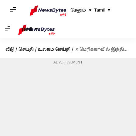
மேலும்
Tamil
Tamil
வீடு
/
செய்தி
/
உலகம் செய்தி
/
அமெரிக்காவில் இந்திய வம்சாவளியைச் சேர்ந்த ஒருவர் அரிவாளால் தலை துண்டிக்கப்பட்டு கொலை; குடும்பத்தினர் முன்பு அரங்கேறிய பயங்கரம்
ADVERTISEMENT