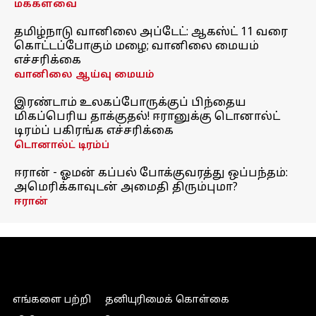
மக்களவை
தமிழ்நாடு வானிலை அப்டேட்: ஆகஸ்ட் 11 வரை
கொட்டப்போகும் மழை; வானிலை மையம்
எச்சரிக்கை
வானிலை ஆய்வு மையம்
இரண்டாம் உலகப்போருக்குப் பிந்தைய
மிகப்பெரிய தாக்குதல்! ஈரானுக்கு டொனால்ட்
டிரம்ப் பகிரங்க எச்சரிக்கை
டொனால்ட் டிரம்ப்
ஈரான் - ஓமன் கப்பல் போக்குவரத்து ஒப்பந்தம்:
அமெரிக்காவுடன் அமைதி திரும்புமா?
ஈரான்
எங்களை பற்றி
தனியுரிமைக் கொள்கை