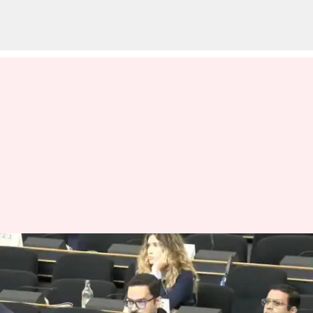
'உங்களுக்கு நாங்க
சொல்லி தரோம்':
சிறுபான்மையினர்