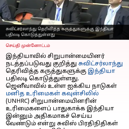
கருத்துக்கு
சுவிட்சர்லாந்திற்கு
இந்தியா பதிலடி
எழுதியவர்
Sep 11, 2025
10:36 am
சுவிட்சர்லாந்து தெரிவித்த கருத்துகளுக்கு இந்தியா
Venkatalakshmi V
பதிலடி கொடுத்துள்ளது
செய்தி முன்னோட்டம்
இந்தியாவில் சிறுபான்மையினர்
நடத்தப்படுவது குறித்து
சுவிட்சர்லாந்து
தெரிவித்த கருத்துகளுக்கு
இந்தியா
பதிலடி கொடுத்துள்ளது.
ஜெனீவாவில் உள்ள ஐக்கிய நாடுகள்
மனித உரிமைகள் கவுன்சிலில்
(UNHRC) சிறுபான்மையினரின்
உரிமைகளைப் பாதுகாக்க இந்தியா
இன்னும் அதிகமாகச் செய்ய
வேண்டும் என்று சுவிஸ் பிரதிநிதிகள்