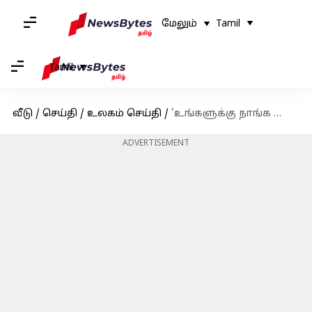
மேலும்
Tamil
Tamil
வீடு
/
செய்தி
/
உலகம் செய்தி
/
'உங்களுக்கு நாங்க சொல்லி தரோம்': சிறுபான்மையினர் கருத்துக்கு சுவிட்சர்லாந்திற்கு இந்தியா பதிலடி
ADVERTISEMENT