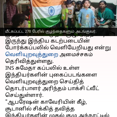
எழுதியவர்
Apr 25, 2023
05:46 pm
Sindhuja SM
செய்தி முன்னோட்டம்
சூடானில்
சிக்கித் தவித்த
மீட்கப்பட்ட 278 பேரில் குழந்தைகளும் அடங்குவர்.
இந்தியர்களின் முதல் குழு, அந்நாட்டில்
இருந்து இந்திய கடற்படையின்
போர்க்கப்பலில் வெளியேறியது என்று
வெளியுறவுத்துறை
அமைச்சகம்
தெரிவித்துள்ளது.
INS சுமேதா கப்பலில் உள்ள
இந்தியர்களின் புகைப்படங்களை
வெளியுறவுத்துறை செய்தித்
தொடர்பாளர் அரிந்தம் பாக்சி ட்வீட்
செய்துள்ளார்.
"ஆபரேஷன் காவேரியின் கீழ்,
சூடானில் சிக்கித் தவித்த
இந்தியர்களின் முதல் குழு அந்நாட்டில்