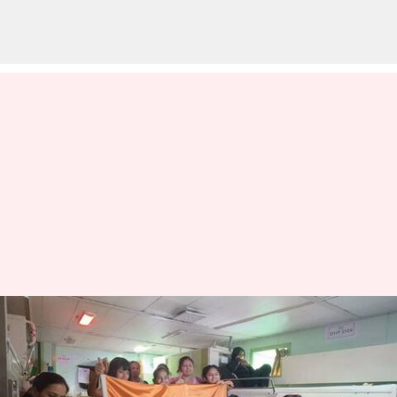
ஆபரேஷன் காவேரி:
சூடானில் இருந்து 278
இந்தியர்கள் மீட்பு