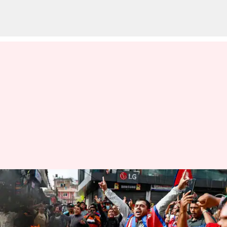
இளைஞர்கள்,
கலவரத்திற்கான
காரணம்: வங்கதேச