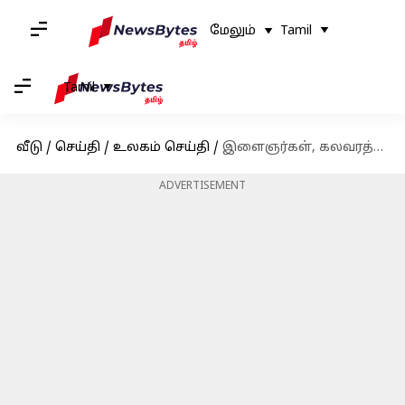
மேலும்
Tamil
Tamil
வீடு
/
செய்தி
/
உலகம் செய்தி
/
இளைஞர்கள், கலவரத்திற்கான காரணம்: வங்கதேச போராட்டம் vs நேபாள போராட்டம்- ஒரு பார்வை
ADVERTISEMENT