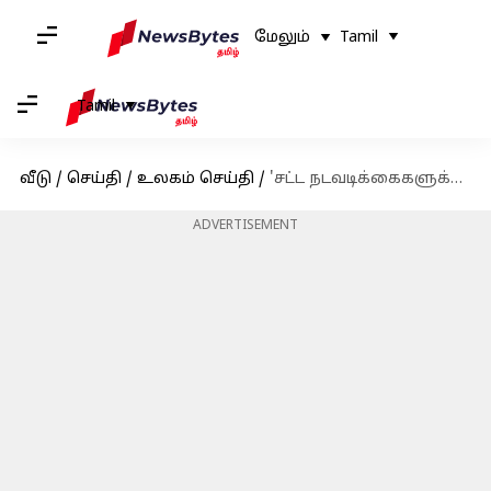
மேலும்
Tamil
Tamil
வீடு
/
செய்தி
/
உலகம் செய்தி
/
'சட்ட நடவடிக்கைகளுக்காக சோக்ஸி தடுத்து வைக்கப்பட்டுள்ளார்': முதல் அறிக்கையை வெளியிட்ட பெல்ஜியம்
ADVERTISEMENT