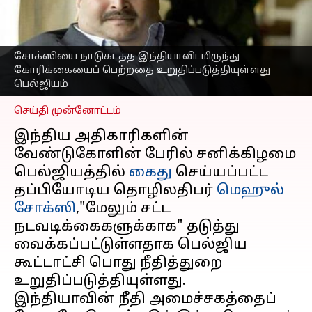
வைக்கப்பட்டுள்ளார்':
முதல் அறிக்கையை
வெளியிட்ட பெல்ஜியம்
சோக்ஸியை நாடுகடத்த இந்தியாவிடமிருந்து
எழுதியவர்
Apr 14, 2025
06:55 pm
கோரிக்கையைப் பெற்றதை உறுதிப்படுத்தியுள்ளது
Venkatalakshmi V
பெல்ஜியம்
செய்தி முன்னோட்டம்
இந்திய அதிகாரிகளின்
வேண்டுகோளின் பேரில் சனிக்கிழமை
பெல்ஜியத்தில்
கைது
செய்யப்பட்ட
தப்பியோடிய தொழிலதிபர்
மெஹுல்
சோக்ஸி
,"மேலும் சட்ட
நடவடிக்கைகளுக்காக" தடுத்து
வைக்கப்பட்டுள்ளதாக பெல்ஜிய
கூட்டாட்சி பொது நீதித்துறை
உறுதிப்படுத்தியுள்ளது.
இந்தியாவின் நீதி அமைச்சகத்தைப்