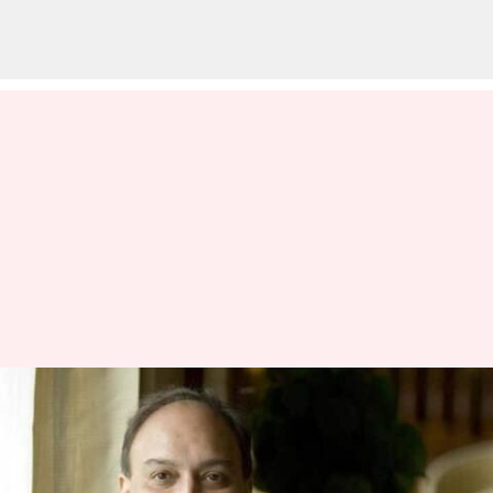
'சட்ட
நடவடிக்கைகளுக்காக
சோக்ஸி தடுத்து