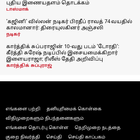
புதிய இணையதளம் தொடக்கம்
டாஸ்மாக்
'கஜினி' வில்லன் நடிகர் பிரதீப் ராவத் 74 வயதில்
காலமானார்: திரையுலகினர் அஞ்சலி
நடிகர்
கார்த்திக் சுப்பராஜின் 10-வது படம் 'டோரதி':
கீர்த்தி சுரேஷ் நடிப்பில் இசையமைக்கிறார்
இளையராஜா; ரிலீஸ் தேதி அறிவிப்பு
கார்த்திக் சுப்புராஜ்
எங்களை பற்றி
தனியுரிமைக் கொள்கை
விதிமுறைகளும் நிபந்தனைகளும்
எங்களை தொடர்பு கொள்ள
நெறிமுறை நடத்தை
குறை நிவர்த்தி
செய்தி
செய்தி காப்பகம்