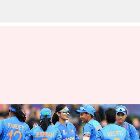
WT20 WC: இந்தியாவின்
அரையிறுதி வாய்ப்பு
இன்னும் பிரகாசமாக