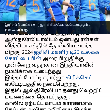
உள்ளது; எப்படி?
எழுதியவர்
Oct 14, 2024
09:54 am
Venkatalakshmi V
செய்தி முன்னோட்டம்
இந்தப் போட்டி ஷார்ஜா கிரிக்கெட் ஸ்டேடியத்தில்
நடைபெற்றது
அக்டோபர் 13, ஞாயிற்றுக்கிழமை
ஆஸ்திரேலியாவிடம் ஒன்பது ரன்கள்
வித்தியாசத்தில் தோல்வியடைந்த
பிறகு, 2024
ஐசிசி
மகளிர் டி20 உலகக்
கோப்பையின்
அரையிறுதிக்கு
முன்னேறுவதற்கான இந்தியாவின்
நம்பிக்கை உடைந்தது.
இந்தப் போட்டி ஷார்ஜா
கிரிக்கெட்
ஸ்டேடியத்தில் நடைபெற்றது.
இதில் ஆஸ்திரேலியா தனது வெற்றிப்
பயணத்தை தொடர்ந்தது.
காலில் ஏற்பட்ட காயம் காரணமாக