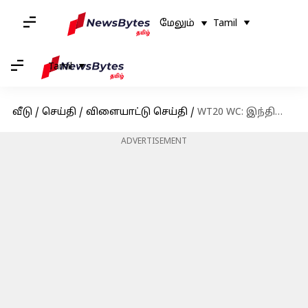
மேலும்
Tamil
Tamil
வீடு
/
செய்தி
/
விளையாட்டு செய்தி
/
WT20 WC: இந்தியாவின் அரையிறுதி வாய்ப்பு இன்னும் பிரகாசமாக உள்ளது; எப்படி?
ADVERTISEMENT