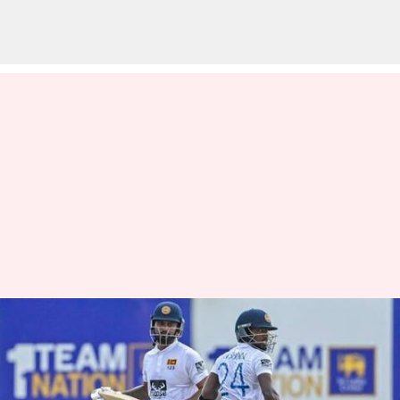
IRE vs SL : தொடக்க
வீரர்களின் சதத்தால்
வலுவான நிலையில்