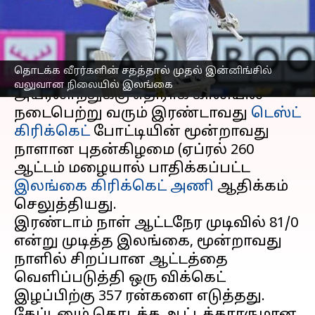
இலங்கை
எழுதியவர்
Apr 26, 2023
07:12 pm
Sekar Chinnappan
செய்தி முன்னோட்டம்
தொடக்க வீரர்களின் சதத்தால் முதல் இன்னிங்சில்
வலுவான நிலையில் இலங்கை
அயர்லாந்துக்கு எதிராக காலியில்
நடைபெற்று வரும் இரண்டாவது
டெஸ்ட்
கிரிக்கெட்
போட்டியின் மூன்றாவது
நாளான புதன்கிழமை (ஏப்ரல் 260
ஆட்டம் மழையால் பாதிக்கப்பட்ட
இலங்கை கிரிக்கெட் அணி
ஆதிக்கம்
செலுத்தியது.
இரண்டாம் நாள் ஆட்டநேர முடிவில் 81/0
என்று முடித்த இலங்கை, மூன்றாவது
நாளில் சிறப்பான ஆட்டத்தை
வெளிப்படுத்தி ஒரு விக்கெட்
இழப்பிற்கு 357 ரன்களை எடுத்தது.