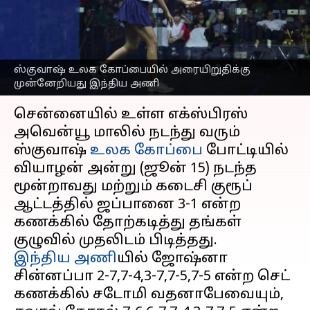
முன்னேறியது இந்திய
அணி
எழுதியவர்
Jun 16, 2023
07:21 pm
Sekar Chinnappan
ஸ்குவாஷ் உலக கோப்பையில் அரையிறுதிக்கு
முன்னேறியது இந்திய அணி
செய்தி முன்னோட்டம்
சென்னையில் உள்ள எக்ஸ்பிரஸ்
அவென்யூ மாலில் நடந்து வரும்
ஸ்குவாஷ்
உலக கோப்பை
போட்டியில்
வியாழன் அன்று (ஜூன் 15) நடந்த
மூன்றாவது மற்றும் கடைசி குரூப்
ஆட்டத்தில் ஜப்பானை 3-1 என்ற
கணக்கில் தோற்கடித்து தங்கள்
இந்திய அணி
யில் ஜோஷ்னா
சின்னப்பா 2-7,7-4,3-7,7-5,7-5 என்ற செட்
கணக்கில் சடோமி வதனாபேவையும்,