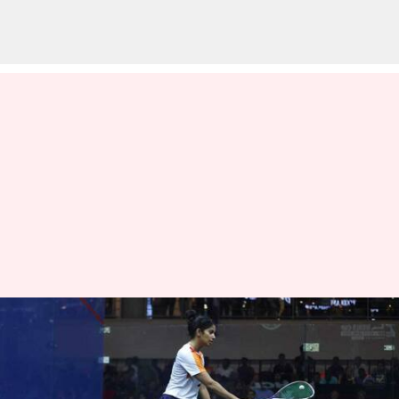
ஸ்குவாஷ் உலக
கோப்பையில்
அரையிறுதிக்கு