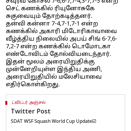
சவுரவ் கோசல் 7-6,6-7,7-4,3-7,7-5 என்ற
செட் கணக்கில் ரியுனோசுகே
சுகுவையும் தோற்கடித்தனர்.
தன்வி கன்னா 7-4,7-1,7-1 என்ற
கணக்கில் அகாரி மிடோரிகாவாவை
வீழ்த்திய நிலையில் அபய் சிங் 6-7,6-
7,2-7 என்ற கணக்கில் டொமோடகா
எண்டோவிடம் தோல்வியடைந்தார்.
இதன் மூலம் அரையிறுதிக்கு
முன்னேறியுள்ள இந்திய அணி,
அரையிறுதியில் மலேசியாவை
ட்விட்டர் அஞ்சல்
Twitter Post
SDAT WSF Squash World Cup Update☑️