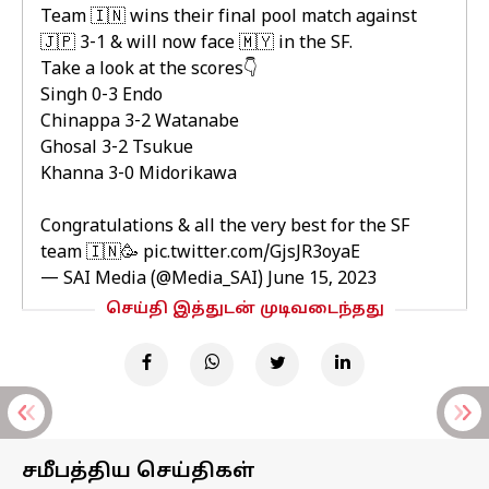
Team 🇮🇳 wins their final pool match against
🇯🇵 3-1 & will now face 🇲🇾 in the SF.
Take a look at the scores👇
Singh 0-3 Endo
Chinappa 3-2 Watanabe
Ghosal 3-2 Tsukue
Khanna 3-0 Midorikawa
Congratulations & all the very best for the SF
team 🇮🇳🥳
pic.twitter.com/GjsJR3oyaE
— SAI Media (@Media_SAI)
June 15, 2023
செய்தி இத்துடன் முடிவடைந்தது
சமீபத்திய செய்திகள்