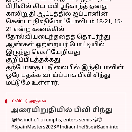
பிரிவில் கிடாம்பி ஸ்ரீகாந்த் தனது
காலிறுதி ஆட்டத்தில் ஜப்பானின்
கென்டா நிஷிமோட்டோவிடம் 18-21, 15-
21 என்ற கணக்கில்
தோல்வியடைந்ததைத் தொடர்ந்து
ஆண்கள் ஒற்றையர் போட்டியில்
இருந்து வெளியேறியது
குறிப்பிடத்தக்கது.
தற்போதைய நிலையில் இந்தியாவின்
ஒரே பதக்க வாய்ப்பாக பிவி சிந்து
ட்விட்டர் அஞ்சல்
அரையிறுதியில் பிவி சிந்து
.
@Pvsindhu1
triumphs, enters semis 🤩👌
#SpainMasters2023
#IndiaontheRise
#Badminto