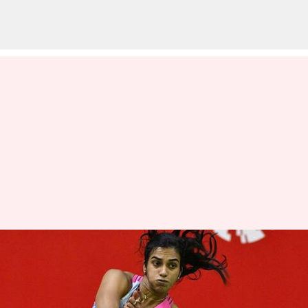
ஸ்பெயின் மாஸ்டர்ஸ் 2023
: அரையிறுதிக்கு
முன்னேறினார் பிவி சிந்து