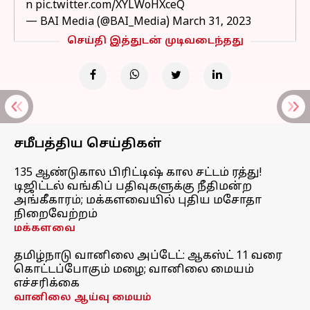
n
pic.twitter.com/XYLWoHXceQ
— BAI Media (@BAI_Media)
March 31, 2023
செய்தி இத்துடன் முடிவடைந்தது
சமீபத்திய செய்திகள்
135 ஆண்டுகால பிரிட்டிஷ் கால சட்டம் ரத்து!
டிஜிட்டல் வங்கிப் பதிவுகளுக்கு நீதிமன்ற
அங்கீகாரம்; மக்களவையில் புதிய மசோதா
நிறைவேற்றம்
மக்களவை
தமிழ்நாடு வானிலை அப்டேட்: ஆகஸ்ட் 11 வரை
கொட்டப்போகும் மழை; வானிலை மையம்
எச்சரிக்கை
வானிலை ஆய்வு மையம்