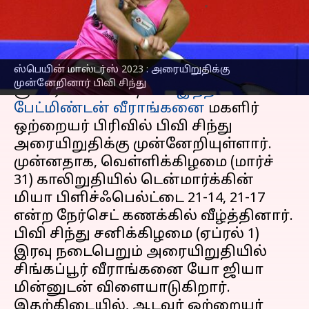
எழுதியவர்
Apr 01, 2023
07:21 pm
Sekar Chinnappan
செய்தி முன்னோட்டம்
ஸ்பெயின் மாஸ்டர்ஸ் 2023 : அரையிறுதிக்கு
ஸ்பெயின் மாஸ்டர்ஸ் 2023 பிடபிள்யுஎப்
முன்னேறினார் பிவி சிந்து
சூப்பர் 300 போட்டியில்
இந்திய
பேட்மிண்டன் வீராங்கனை
மகளிர்
ஒற்றையர் பிரிவில் பிவி சிந்து
அரையிறுதிக்கு முன்னேறியுள்ளார்.
முன்னதாக, வெள்ளிக்கிழமை (மார்ச்
31) காலிறுதியில் டென்மார்க்கின்
மியா பிளிச்ஃபெல்ட்டை 21-14, 21-17
என்ற நேர்செட் கணக்கில் வீழ்த்தினார்.
பிவி சிந்து சனிக்கிழமை (ஏப்ரல் 1)
இரவு நடைபெறும் அரையிறுதியில்
சிங்கப்பூர் வீராங்கனை யோ ஜியா
மின்னுடன் விளையாடுகிறார்.
இதற்கிடையில், ஆடவர் ஒற்றையர்