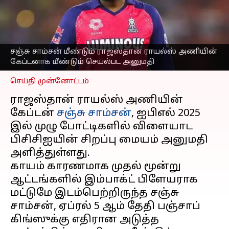
அணியின் கேப்டனாக
மீண்டும் செயல்பட
பிசிசிஐ அனுமதி
எழுதியவர்
Apr 02, 2025
06:35 pm
சஞ்சு சாம்சன் மீண்டும் ராஜஸ்தான் ராயல்ஸ் அணியின்
Sekar Chinnappan
கேப்டனாக மீண்டும் செயல்பட அனுமதி
செய்தி முன்னோட்டம்
ராஜஸ்தான் ராயல்ஸ் அணியின்
கேப்டன்
சஞ்சு சாம்சன்
, ஐபிஎல் 2025
இல் முழு போட்டிகளில் விளையாட
பிசிசிஐயின் சிறப்பு மையம் அனுமதி
அளித்துள்ளது.
காயம் காரணமாக முதல் மூன்று
ஆட்டங்களில் இம்பாக்ட் பிளேயராக
மட்டுமே இடம்பெற்றிருந்த சஞ்சு
சாம்சன், ஏப்ரல் 5 ஆம் தேதி பஞ்சாப்
கிங்ஸுக்கு எதிரான அடுத்த