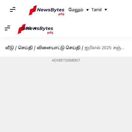
மேலும்
Tamil
Tamil
வீடு
/
செய்தி
/
விளையாட்டு செய்தி
/
ஐபிஎல் 2025: சஞ்சு சாம்சன் மீண்டும் ராஜஸ்தான் ராயல்ஸ் அணியின் கேப்டனாக மீண்டும் செயல்பட பிசிசிஐ அனுமதி
ADVERTISEMENT