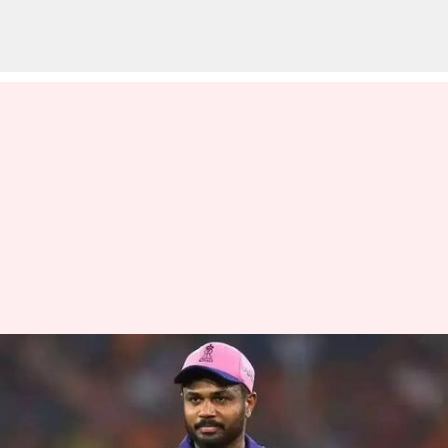
ஐபிஎல் 2025: சஞ்சு
சாம்சன் மீண்டும்
ராஜஸ்தான் ராயல்ஸ்