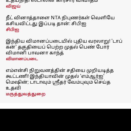
உதயநிதி ஸ்டாலின் காரசார விவாதம்
விஜய்
நீட் வினாத்தாளை NTA நிபுணர்கள் வெளியே
கசியவிட்டது இப்படி தான்: சிபிஐ
சிபிஐ
இந்திய விமானப்படையில் புதிய வரலாறு! 'டாப்
கன்' தகுதியைப் பெற்ற முதல் பெண் போர்
விமானி பாவனா காந்த்
விமானப்படை
எம்என்சி நிறுவனத்தின் சதியை முறியடித்த
கூட்டணி! இந்தியாவின் முதல் 'எம்ஆர்ஐ'
மெஷின்; டாடாவும் ஸ்ரீதர் வேம்புவும் செய்த
உதவி
மருத்துவத்துறை