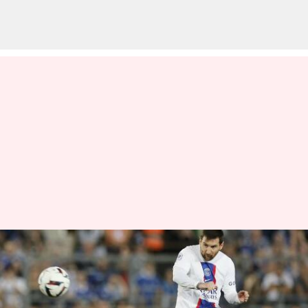
பிஎஸ்ஜி அணியிலிருந்து
விலகுகிறார் லியோனல்
மெஸ்ஸி! வெளியானது