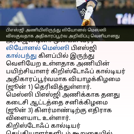
அதிகாரப்பூர்வ அறிவிப்பு!
எழுதியவர்
Jun 01, 2023
05:47 pm
Sekar Chinnappan
செய்தி முன்னோட்டம்
பிஎஸ்ஜி அணியிலிருந்து லியோனல் மெஸ்ஸி
விலகுவதாக அதிகாரப்பூர்வ அறிவிப்பு வெளியானது
அர்ஜென்டினா முன்கள வீரர்
லியோனல் மெஸ்ஸி
பிஎஸ்ஜி
கால்பந்து
கிளப்பில் இருந்து
வெளியேற உள்ளதாக அணியின்
பயிற்சியாளர் கிறிஸ்டோஃப் கால்டியர்
அதிகாரப்பூர்வமாக வியாழக்கிழமை
(ஜூன் 1) தெரிவித்துள்ளார்.
மெஸ்ஸி பிஎஸ்ஜி அணிக்காக தனது
கடைசி ஆட்டத்தை சனிக்கிழமை
(ஜூன் 3) கிளர்மாண்டிற்கு எதிராக
விளையாட உள்ளார்.
கிறிஸ்டோஃப் கால்டியர்