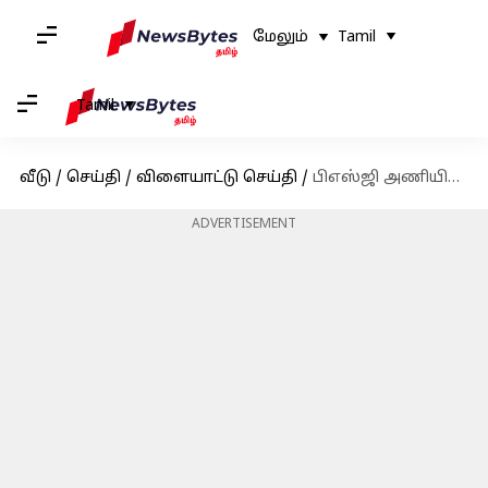
மேலும்
Tamil
Tamil
வீடு
/
செய்தி
/
விளையாட்டு செய்தி
/
பிஎஸ்ஜி அணியிலிருந்து விலகுகிறார் லியோனல் மெஸ்ஸி! வெளியானது அதிகாரப்பூர்வ அறிவிப்பு!
ADVERTISEMENT