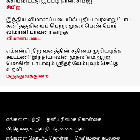
கசியவிட்டது இப்படி தான்: சிபிஐ
சிபிஐ
இந்திய விமானப்படையில் புதிய வரலாறு! 'டாப்
கன்' தகுதியைப் பெற்ற முதல் பெண் போர்
விமானி பாவனா காந்த்
விமானப்படை
எம்என்சி நிறுவனத்தின் சதியை முறியடித்த
கூட்டணி! இந்தியாவின் முதல் 'எம்ஆர்ஐ'
மெஷின்; டாடாவும் ஸ்ரீதர் வேம்புவும் செய்த
உதவி
மருத்துவத்துறை
எங்களை பற்றி
தனியுரிமைக் கொள்கை
விதிமுறைகளும் நிபந்தனைகளும்
எங்களை தொடர்பு கொள்ள
நெறிமுறை நடத்தை