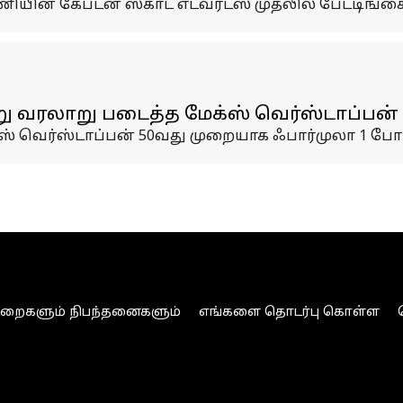
் கேப்டன் ஸ்காட் எட்வர்ட்ஸ் முதலில் பேட்டிங்கை 
ு வரலாறு படைத்த மேக்ஸ் வெர்ஸ்டாப்பன்
ஸ் வெர்ஸ்டாப்பன் 50வது முறையாக ஃபார்முலா 1 போட
ுறைகளும் நிபந்தனைகளும்
எங்களை தொடர்பு கொள்ள