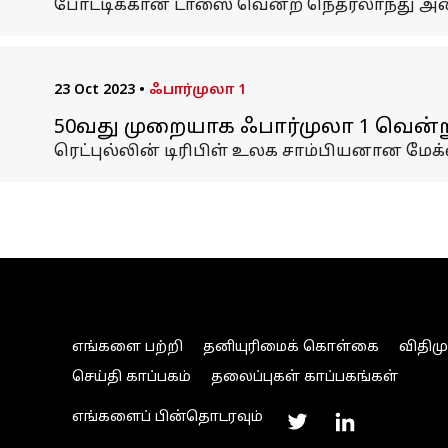
போட்டிக்கான டாஸை வென்ற நெதர்லாந்து அணியின
23 Oct 2023
•
ஃபார்முலா 1
50வது முறையாக ஃபார்முலா 1 வென்ற
ரெட்புல்லின் டிரிபிள் உலக சாம்பியனான மேக்
எங்களை பற்றி
தனியுரிமைக் கொள்கை
விதிம
செய்தி காப்பகம்
தலைப்புகள் காப்பகங்கள்
எங்களைப் பின்தொடரவும்