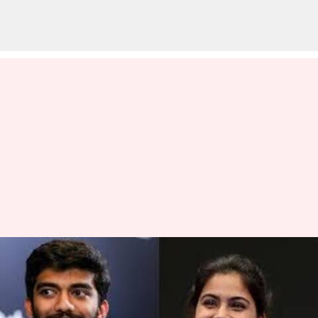
மேஜர் தயான் சந்த் கேல்
ரத்னா விருதுக்கு
டி.குகேஷ், மனு பாக்கர்