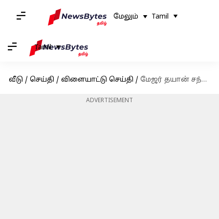
மேலும்
Tamil
Tamil
வீடு
/
செய்தி
/
விளையாட்டு செய்தி
/
மேஜர் தயான் சந்த் கேல் ரத்னா விருதுக்கு டி.குகேஷ், மனு பாக்கர் உள்ளிட்ட 4 பேர் தேர்வு
ADVERTISEMENT