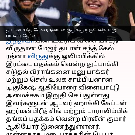
உள்ளிட்ட 4 பேர் தேர்வு
எழுதியவர்
Jan 02, 2025
06:03 pm
Sekar Chinnappan
செய்தி முன்னோட்டம்
தயான் சந்த் கேல் ரத்னா விருதுக்கு டி.குகேஷ், மனு
பாக்கர் தேர்வு
இந்தியா
வின் உயரிய விளையாட்டு
விருதான மேஜர் தயான் சந்த் கேல்
ரத்னா
விருது
க்கு ஒலிம்பிக்கில்
இரட்டை பதக்கம் வென்ற துப்பாக்கி
சுடுதல் வீராங்கனை மனு பாக்கர்
மற்றும் செஸ் உலக சாம்பியனான
டி.குகேஷ் ஆகியோரை விளையாட்டு
அமைச்சகம் இறுதி செய்துள்ளது.
இவர்களுடன் ஆடவர் ஹாக்கி கேப்டன்
ஹர்மன்பிரீத் சிங் மற்றும் பாராலிம்பிக்
தங்கப் பதக்கம் வென்ற பிரவீன் குமார்
ஆகியோர் இணைந்துள்ளனர்.