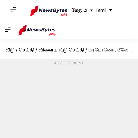
மேலும்
Tamil
Tamil
வீடு
/
செய்தி
/
விளையாட்டு செய்தி
/
மரடோனோ, பீலே வரிசையில் இணைந்த லியோனல் மெஸ்ஸி
ADVERTISEMENT