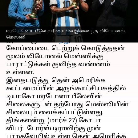
எழுதியவர்
Mar 28, 2023
09:27 pm
Sekar Chinnappan
செய்தி முன்னோட்டம்
மரடோனோ, பீலே வரிசையில் இணைந்த லியோனல்
கடந்த ஆண்டு அர்ஜென்டினா
மெஸ்ஸி
அணிக்கு
கால்பந்து
உலகக்
கோப்பையை பெற்றுக் கொடுத்ததன்
மூலம் லியோனல் மெஸ்ஸிக்கு
பாராட்டுக்கள் குவிந்த வண்ணம்
உள்ளன.
இதையடுத்து தென் அமெரிக்க
கூட்டமைப்பின் அருங்காட்சியகத்தில்
டியாகோ மரடோனா பீலேவின்
சிலைகளுடன் தற்போது மெஸ்ஸியின்
சிலையும் வைக்கப்பட்டுள்ளது.
திங்களன்று (மார்ச் 27) கோபா
லிபர்டடோர்ஸ் டிராவிற்கு முன்
பராகுவேயில் உள்ள தென் அமெரிக்க