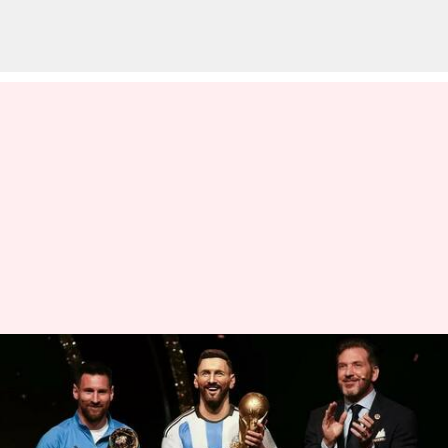
மரடோனோ, பீலே
வரிசையில் இணைந்த
லியோனல் மெஸ்ஸி