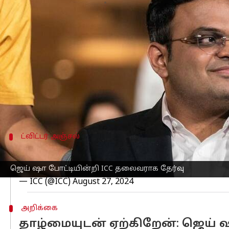
எழுதியவர்
Aug 27, 2024
09:01 pm
Venkatalakshmi V
செய்தி முன்னோட்டம்
இந்திய கிரிக்கெட் கட்டுப்பாட்டு வாரியத்
ஐசிசி
, ஆகஸ்ட் 27 அன்று, ஜெய் ஷா போட
ஜெய் ஷா இந்த பதவியில் அவர் டிசம்பர்
ட்விட்டர் அஞ்சல்
Twitter Post
ஜெய் ஷா போட்டியின்றி ICC தலைவராக தேர்வு
Jay Shah has been elected unopposed as the next Indep
— ICC (@ICC)
August 27, 2024
அறிக்கை
தாழ்மையுடன் ஏற்கிறேன்: ஜெய் 