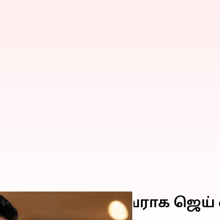
பதிலாக, ஐசிசி தலைவராக ஜெய் 