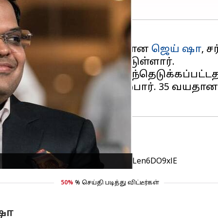
தின் (
பிசிசிஐ
) செயலாளரான
ஜெய் ஷா
, ச
்டியின்றி தலைவராக தேர்ந்தெடுக்கப்பட்ட
 1, 2024 அன்று பொறுப்பேற்பார். 35 வயத
endent Chair of the ICC.
https://t.co/Len6DO9xlE
50%
% செய்தி படித்து விட்டீர்கள்
ஷா