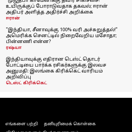
"முஜ்தபா காமேனிக்கு தீவிர சிகிச்சை!"
உயிருக்குப் போராடுவதாக தகவல்; ஈரான்
அதிபர் அளித்த அதிர்ச்சி அறிக்கை
ஈரான்
"இந்தியா, சீனாவுக்கு 100% வரி அச்சுறுத்தல்!"
அமெரிக்க செனட்டில் நிறைவேறிய மசோதா;
பின்னணி என்ன?
ரஷ்யா
இந்தியாவுக்கு எதிரான டெஸ்ட் தொடர்
போட்டியை பார்க்க ரசிகர்களுக்கு இலவச
அனுமதி: இலங்கை கிரிக்கெட் வாரியம்
அறிவிப்பு
டெஸ்ட் கிரிக்கெட்
எங்களை பற்றி
தனியுரிமைக் கொள்கை