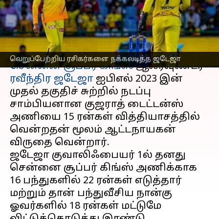
ஜடேஜா!
எழுதியவர்
May 24, 2023
06:25 pm
Sekar Chinnappan
செய்தி முன்னோட்டம்
வெறுப்பேற்றிய ரசிகர்களை நக்கலடித்த ஜடேஜா
சென்னை சூப்பர் கிங்ஸ்
ஆல்ரவுண்டர்
ரவீந்திர ஜடேஜா
ஐபிஎல் 2023 இன்
முதல் தகுதிச் சுற்றில் நடப்பு
சாம்பியனான குஜராத் டைட்டன்ஸ்
அணியை 15 ரன்கள் வித்தியாசத்தில்
வென்றதன் மூலம் ஆட்டநாயகன்
விருதை வென்றார்.
ஜடேஜா குவாலிஃபையர் 1ல் தனது
சென்னை சூப்பர் கிங்ஸ் அணிக்காக
16 பந்துகளில் 22 ரன்கள் எடுத்தார்
மற்றும் தான் பந்துவீசிய நான்கு
ஓவர்களில் 18 ரன்கள் மட்டுமே