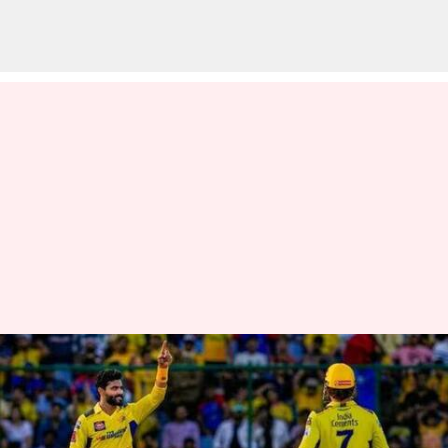
இது தான் சரியான
பதிலடி! வெறுப்பேற்றிய
ரசிகர்களை நக்கலடித்த