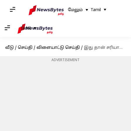
மேலும்
Tamil
Tamil
வீடு
/
செய்தி
/
விளையாட்டு செய்தி
/
இது தான் சரியான பதிலடி! வெறுப்பேற்றிய ரசிகர்களை நக்கலடித்த ஜடேஜா!
ADVERTISEMENT