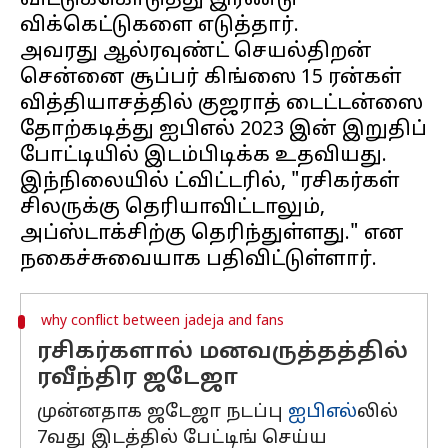
விட்டுக்கொடுத்து இரண்டு
விக்கெட்டுகளை எடுத்தார்.
அவரது ஆல்ரவுண்ட் செயல்திறன்
சென்னை சூப்பர் கிங்ஸை 15 ரன்கள்
வித்தியாசத்தில் குஜராத் டைட்டன்ஸை
தோற்கடித்து ஐபிஎல் 2023 இன் இறுதிப்
போட்டியில் இடம்பிடிக்க உதவியது.
இந்நிலையில் ட்விட்டரில், "ரசிகர்கள்
சிலருக்கு தெரியாவிட்டாலும்,
அப்ஸ்டாக்சிற்கு தெரிந்துள்ளது." என
why conflict between jadeja and fans
ரசிகர்களால் மனவருத்தத்தில்
ரவீந்திர ஜடேஜா
முன்னதாக ​​ஜடேஜா நடப்பு
ஐபிஎல்
லில்
7வது இடத்தில் பேட்டிங் செய்ய