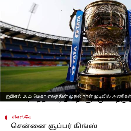
எழுதியவர்
Nov 25, 2024
12:00 pm
Sekar Chinnappan
செய்தி முன்னோட்டம்
சவுதி அரேபியாவின் ஜெட்டாவில் நடந்த
விற்கப்பட்டனர்.
இதற்கிடையே, முதல் நாள் ஏலத்தில் ரூ.2
ஐபிஎல் ஏல வரலாற்றில் அதிக தொகைக்
இதேபோல், ஐபிஎல் 2024 பட்டம் வென்ற க
கோடிக்கு ஒப்பந்தம் செய்யப்பட்டார்.
மற்றொரு கேப்டனான கேஎல் ராகுலும் ஏலத
ஒப்பந்தம் செய்யப்பட்டார்.
ஐபிஎல் 2025 மெகா ஏலத்தின் முதல் நாள் முடிவில் அணிகள்
சிஎஸ்கே
சென்னை சூப்பர் கிங்ஸ்