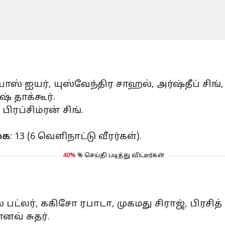
யாஸ் ஐயர், யுஸ்வேந்திர சாஹல், அர்ஷ்தீப் சி
் தாக்கூர்.
பிரப்சிம்ரன் சிங்.
கை
: 13 (6 வெளிநாட்டு வீரர்கள்).
40%
% செய்தி படித்து விட்டீர்கள்
 பட்லர், ககிசோ ரபாடா, முகமது சிராஜ், பிரசி
ானவ் சுதர்.