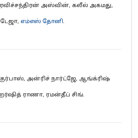
, ரவிச்சந்திரன் அஸ்வின், கலீல் அகமது,
 ஜடேஜா,
எம்எஸ் தோனி
.
ுர்பாஸ், அன்ரிச் நார்ட்ஜே, ஆங்க்ரிஷ்
ஹர்ஷித் ராணா, ரமன்தீப் சிங்.