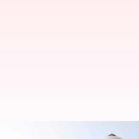
ஐபிஎல் 2025 மெகா ஏலம்: மு
பர்ஸில் உள்ள தொகை