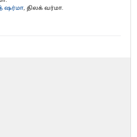
மா.
் ஷர்மா
, திலக் வர்மா.