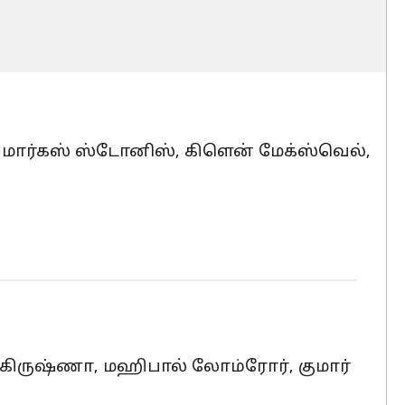
ங், மார்கஸ் ஸ்டோனிஸ், கிளென் மேக்ஸ்வெல்,
த் கிருஷ்ணா, மஹிபால் லோம்ரோர், குமார்