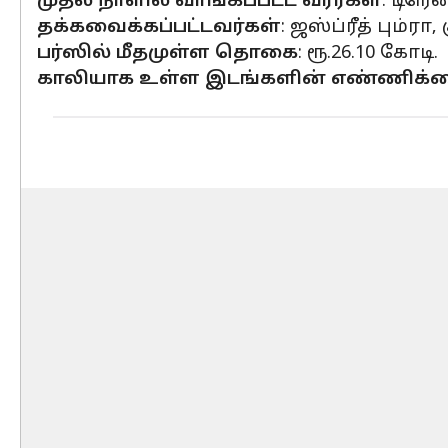
முதல் நாளில் வாங்கப்பட்ட வீரர்கள்
: டிரென
தக்கவைக்கப்பட்டவர்கள்
: ஜஸ்ப்ரீத் பும்ர
பர்ஸில் மீதமுள்ள தொகை
: ரூ.26.10 கோடி.
காலியாக உள்ள இடங்களின் எண்ணிக்