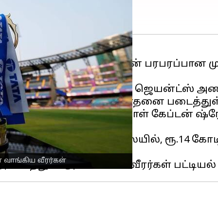
ஐபிஎல் 2025
மெகா ஏலத்தின் பரபரப்பான முத
7 கோடிக்கு லக்னோ சூப்பர் ஜெயன்ட்ஸ் அணி
கு ஏலம் போனவர் என்ற சாதனை படைத்துள்
ேகேஆர் அணியின் முன்னாள் கேப்டன் ஷ்ரேய
்தில் களமிறங்கிய நிலையில், ரூ.14 கோடி
 வாங்கிய வீரர்கள்