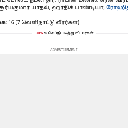
்ட் போல்ட், நமன் திர், ராபின் மின்ஸ், கர்ன் ஷர்
ா, சூர்யகுமார் யாதவ், ஹர்திக் பாண்டியா,
ரோஹித
கை
: 16 (7 வெளிநாட்டு வீரர்கள்).
30%
% செய்தி படித்து விட்டீர்கள்
ADVERTISEMENT