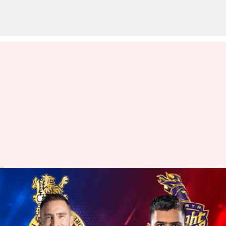
ஐபிஎல் 2023 : இரண்டாவது
முறையாக ஆர்சிபி vs
கேகேஆர்!