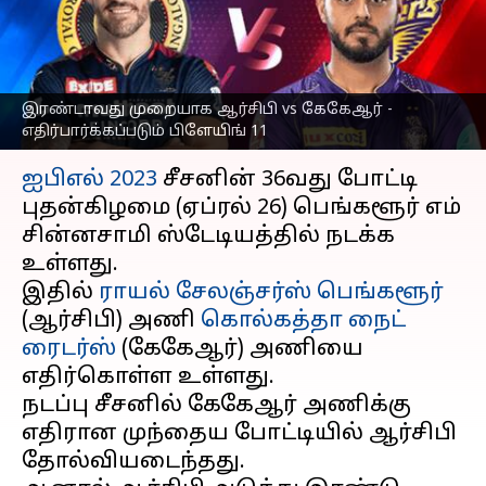
எதிர்பார்க்கப்படும்
பிளேயிங் 11!
எழுதியவர்
Apr 25, 2023
07:58 pm
Sekar Chinnappan
இரண்டாவது முறையாக ஆர்சிபி vs கேகேஆர் -
எதிர்பார்க்கப்படும் பிளேயிங் 11
செய்தி முன்னோட்டம்
ஐபிஎல் 2023
சீசனின் 36வது போட்டி
புதன்கிழமை (ஏப்ரல் 26) பெங்களூர் எம்
சின்னசாமி ஸ்டேடியத்தில் நடக்க
உள்ளது.
இதில்
ராயல் சேலஞ்சர்ஸ் பெங்களூர்
(ஆர்சிபி) அணி
கொல்கத்தா நைட்
ரைடர்ஸ்
(கேகேஆர்) அணியை
எதிர்கொள்ள உள்ளது.
நடப்பு சீசனில் கேகேஆர் அணிக்கு
எதிரான முந்தைய போட்டியில் ஆர்சிபி
தோல்வியடைந்தது.