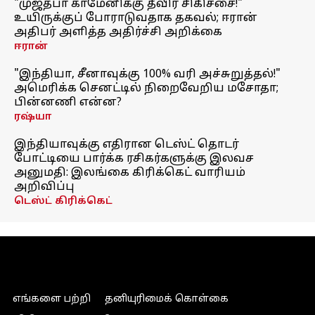
"முஜ்தபா காமேனிக்கு தீவிர சிகிச்சை!"
உயிருக்குப் போராடுவதாக தகவல்; ஈரான்
அதிபர் அளித்த அதிர்ச்சி அறிக்கை
ஈரான்
"இந்தியா, சீனாவுக்கு 100% வரி அச்சுறுத்தல்!"
அமெரிக்க செனட்டில் நிறைவேறிய மசோதா;
பின்னணி என்ன?
ரஷ்யா
இந்தியாவுக்கு எதிரான டெஸ்ட் தொடர்
போட்டியை பார்க்க ரசிகர்களுக்கு இலவச
அனுமதி: இலங்கை கிரிக்கெட் வாரியம்
அறிவிப்பு
டெஸ்ட் கிரிக்கெட்
எங்களை பற்றி
தனியுரிமைக் கொள்கை