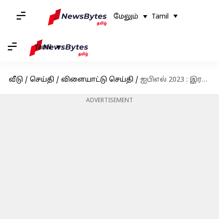
மேலும்
Tamil
Tamil
வீடு
/
செய்தி
/
விளையாட்டு செய்தி
/
ஐபிஎல் 2023 : இரண்டாவது முறையாக ஆர்சிபி vs கேகேஆர்! எதிர்பார்க்கப்படும் பிளேயிங் 11!
ADVERTISEMENT