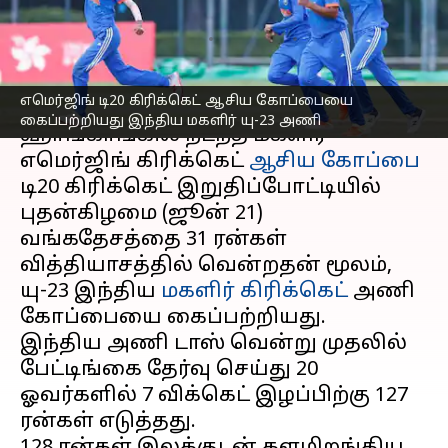
மகளிர் யு-23 அணி
எழுதியவர்
Jun 21, 2023
01:30 pm
Sekar Chinnappan
செய்தி முன்னோட்டம்
எமெர்ஜிங் டி20 கிரிக்கெட் ஆசிய கோப்பையை
கைப்பற்றியது இந்திய மகளிர் யு-23 அணி
ஹாங்காங்கில் நடந்த மகளிர்
எமெர்ஜிங் கிரிக்கெட்
ஆசிய கோப்பை
டி20 கிரிக்கெட் இறுதிப்போட்டியில்
புதன்கிழமை (ஜூன் 21)
வங்கதேசத்தை 31 ரன்கள்
வித்தியாசத்தில் வென்றதன் மூலம்,
யு-23 இந்திய
மகளிர் கிரிக்கெட்
அணி
கோப்பையை கைப்பற்றியது.
இந்திய அணி டாஸ் வென்று முதலில்
பேட்டிங்கை தேர்வு செய்து 20
ஓவர்களில் 7 விக்கெட் இழப்பிற்கு 127
ரன்கள் எடுத்தது.