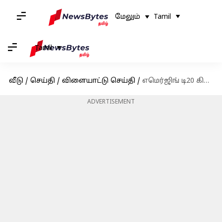
மேலும்
Tamil
Tamil
வீடு
/
செய்தி
/
விளையாட்டு செய்தி
/
எமெர்ஜிங் டி20 கிரிக்கெட் ஆசிய கோப்பையை கைப்பற்றியது இந்திய மகளிர் யு-23 அணி
ADVERTISEMENT