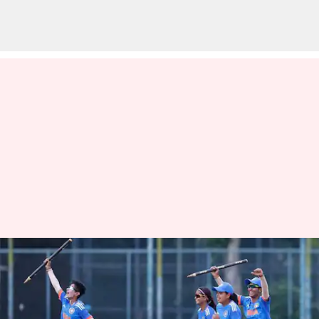
எமெர்ஜிங் டி20 கிரிக்கெட்
ஆசிய கோப்பையை
கைப்பற்றியது இந்திய