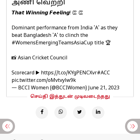
அணி வெற்றி
𝙏𝙝𝙖𝙩 𝙒𝙞𝙣𝙣𝙞𝙣𝙜 𝙁𝙚𝙚𝙡𝙞𝙣𝙜! 👏 👏
Dominant performance from India 'A' as they
beat Bangladesh 'A' to clinch the
#WomensEmergingTeamsAsiaCup
title 🏆
📸 Asian Cricket Council
Scorecard ▶️
https://t.co/KYgPENCXvr
#ACC
pic.twitter.com/oMvtvylw9k
— BCCI Women (@BCCIWomen)
June 21, 2023
செய்தி இத்துடன் முடிவடைந்தது