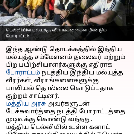
வீராங்கனைகள் மீண்டும்
போராட்டம்
எழுதியவர்
Apr 24, 2023
12:54 pm
Sekar Chinnappan
டெல்லியில் மல்யுத்த வீராங்கனைகள் மீண்டும்
போராட்டம்
செய்தி முன்னோட்டம்
இந்த ஆண்டு தொடக்கத்தில் இந்திய
மல்யுத்த சம்மேளனம் தலைவர் மற்றும்
பிற பயிற்சியாளர்களுக்கு எதிராக
போராட்டம்
நடத்திய இந்திய மல்யுத்த
வீரர்கள், வீராங்கனைகளுக்கு
பாலியல் தொல்லை கொடுப்பதாக
மத்திய அரசு
அவர்களுடன்
பேச்சுவார்த்தை நடத்தி போராட்டத்தை
முடிவுக்கு கொண்டு வந்தது.
மத்திய டெல்லியில் உள்ள கனாட்