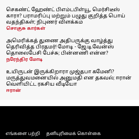
செகண்ட் ஹேண்ட் பிஎம்டபிள்யூ, மெர்சிடீஸ்
காரா? பராமரிப்பு மற்றும் பழுது குறித்த பொய்
வதந்திகள்; நிபுணர் விளக்கம்
சொகுசு கார்கள்
அமெரிக்கத் துணை அதிபருக்கு வாழ்த்து
தெரிவித்த பிரதமர்! மோடி - ஜே.டி.வேன்ஸ்
தொலைபேசி பேச்சு; பின்னணி என்ன?
நரேந்திர மோடி
உயிருடன் இருக்கிறாரா முஜ்தபா கமேனி?
மருத்துவமனையில் அனுமதி என தகவல்; ஈரான்
வெளியிட்ட ரகசிய வீடியோ
ஈரான்
எங்களை பற்றி
தனியுரிமைக் கொள்கை