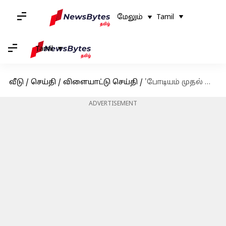
மேலும்
Tamil
Tamil
வீடு
/
செய்தி
/
விளையாட்டு செய்தி
/
'போடியம் முதல் போராட்டம் வரை' : டெல்லியில் மல்யுத்த வீராங்கனைகள் மீண்டும் போராட்டம்
ADVERTISEMENT