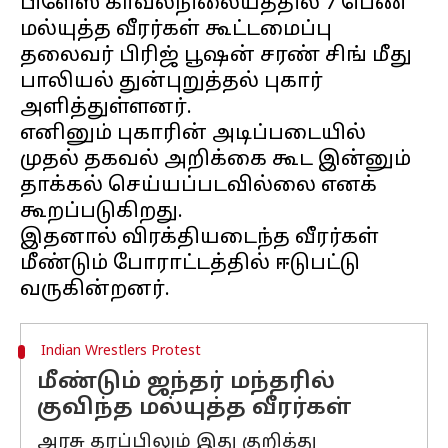
பிளேஸ் காவல்நிலையத்தில் 7 பெண்
மல்யுத்த வீரர்கள் கூட்டமைப்பு
தலைவர் பிரிஜ் பூஷன் சரண் சிங் மீது
பாலியல் துன்புறுத்தல் புகார்
அளித்துள்ளனர்.
எனினும் புகாரின் அடிப்படையில்
முதல் தகவல் அறிக்கை கூட இன்னும்
தாக்கல் செய்யப்படவில்லை எனக்
கூறப்படுகிறது.
இதனால் விரக்தியடைந்த வீரர்கள்
மீண்டும் போராட்டத்தில் ஈடுபட்டு
Indian Wrestlers Protest
மீண்டும் ஜந்தர் மந்தரில்
குவிந்த மல்யுத்த வீரர்கள்
அரசு தரப்பிலும் இது குறித்து