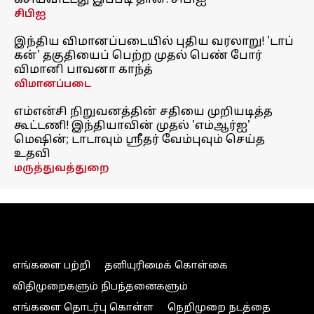
கசியவிட்டது இப்படி தான்: சிபிஐ
சிபிஐ
இந்திய விமானப்படையில் புதிய வரலாறு! 'டாப்
கன்' தகுதியைப் பெற்ற முதல் பெண் போர்
விமானி பாவனா காந்த்
விமானப்படை
எம்என்சி நிறுவனத்தின் சதியை முறியடித்த
கூட்டணி! இந்தியாவின் முதல் 'எம்ஆர்ஐ'
மெஷின்; டாடாவும் ஸ்ரீதர் வேம்புவும் செய்த
உதவி
மருத்துவத்துறை
எங்களை பற்றி
தனியுரிமைக் கொள்கை
விதிமுறைகளும் நிபந்தனைகளும்
எங்களை தொடர்பு கொள்ள
நெறிமுறை நடத்தை