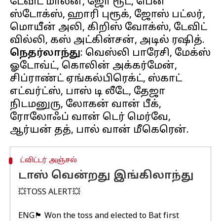
டேவிட் மாலன், ஜோ ரூட், பென்
ஸ்டோக்ஸ், ஹாரி புரூக், ஜோஸ் பட்லர்,
மொயீன் அலி, கிறிஸ் வோக்ஸ், டேவிட்
நெதர்லாந்து
: வெஸ்லி பாரேசி, மேக்ஸ்
ஓடோவ்ட், கொலின் அக்கர்மேன்,
சிப்ராண்ட் ஏங்கல்பிரெக்ட், ஸ்காட்
எட்வர்ட்ஸ், பாஸ் டி லீடே, தேஜா
நிடமனுரு, லோகன் வான் பீக்,
ரோலோஃப் வான் டெர் மெர்வே,
ட்விட்டர் அஞ்சல்
டாஸ் வென்றது இங்கிலாந்து
💥TOSS ALERT💥
ENG🏴󠁧󠁢󠁥󠁮󠁧󠁿 Won the toss and elected to Bat first