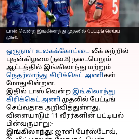
முதலில் பேட்டிங் செய்ய
முடிவு
எழுதியவர்
Nov 08, 2023
01:43 pm
Sekar Chinnappan
டாஸ் வென்ற இங்கிலாந்து முதலில் பேட்டிங் செய்ய
முடிவு
செய்தி முன்னோட்டம்
ஒருநாள் உலகக்கோப்பை
லீக் சுற்றில்
புதன்கிழமை (நவ.8) நடைபெறும்
ஆட்டத்தில் இங்கிலாந்து மற்றும்
நெதர்லாந்து கிரிக்கெட் அணி
கள்
மோதுகின்றன.
இதில் டாஸ் வென்ற
இங்கிலாந்து
கிரிக்கெட் அணி
முதலில் பேட்டிங்
செய்வதாக அறிவித்துள்ளது.
விளையாடும் 11 வீரர்களின் பட்டியல்
இங்கிலாந்து
: ஜானி பேர்ஸ்டோவ்,