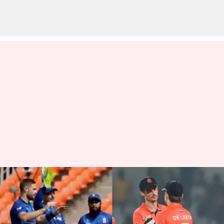
ENGvsNED ஒருநாள்
உலகக்கோப்பை : டாஸ்
வென்ற இங்கிலாந்து