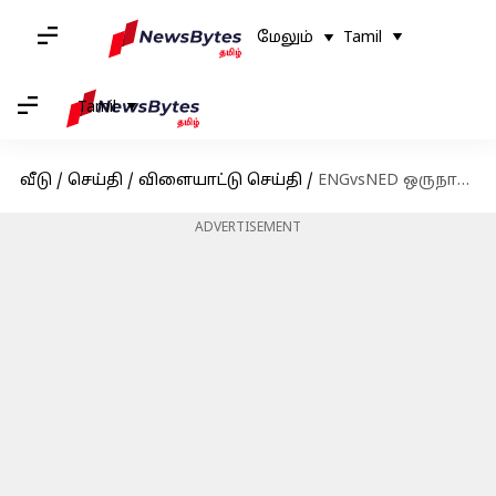
மேலும்
Tamil
Tamil
வீடு
/
செய்தி
/
விளையாட்டு செய்தி
/
ENGvsNED ஒருநாள் உலகக்கோப்பை : டாஸ் வென்ற இங்கிலாந்து முதலில் பேட்டிங் செய்ய முடிவு
ADVERTISEMENT