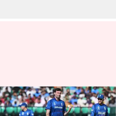
ENG vs BAN: நடப்பு
உலகக்கோப்பைத்
தொடரில் முதல்