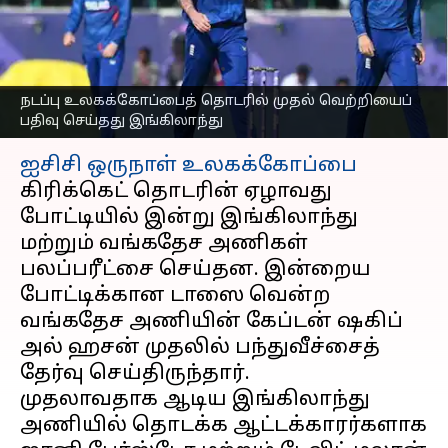
வெற்றியைப் பதிவு
செய்தது இங்கிலாந்து!
எழுதியவர்
Oct 10, 2023
06:39 pm
Prasanna Venkatesh
நடப்பு உலகக்கோப்பைத் தொடரில் முதல் வெற்றியைப்
பதிவு செய்தது இங்கிலாந்து
செய்தி முன்னோட்டம்
ஐசிசி
ஒருநாள் உலகக்கோப்பை
கிரிக்கெட் தொடரின் ஏழாவது
போட்டியில் இன்று இங்கிலாந்து
மற்றும் வங்கதேச அணிகள்
பலப்பரீட்சை செய்தன. இன்றைய
போட்டிக்கான டாஸை வென்ற
வங்கதேச அணியின் கேப்டன் ஷகிப்
அல் ஹசன் முதலில் பந்துவீச்சைத்
தேர்வு செய்திருந்தார்.
முதலாவதாக ஆடிய இங்கிலாந்து
அணியில் தொடக்க ஆட்டக்காரர்களாக