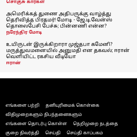
சொகுசு கார்கள்
அமெரிக்கத் துணை அதிபருக்கு வாழ்த்து
தெரிவித்த பிரதமர்! மோடி - ஜே.டி.வேன்ஸ்
தொலைபேசி பேச்சு; பின்னணி என்ன?
நரேந்திர மோடி
உயிருடன் இருக்கிறாரா முஜ்தபா கமேனி?
மருத்துவமனையில் அனுமதி என தகவல்; ஈரான்
வெளியிட்ட ரகசிய வீடியோ
ஈரான்
எங்களை பற்றி
தனியுரிமைக் கொள்கை
விதிமுறைகளும் நிபந்தனைகளும்
எங்களை தொடர்பு கொள்ள
நெறிமுறை நடத்தை
குறை நிவர்த்தி
செய்தி
செய்தி காப்பகம்