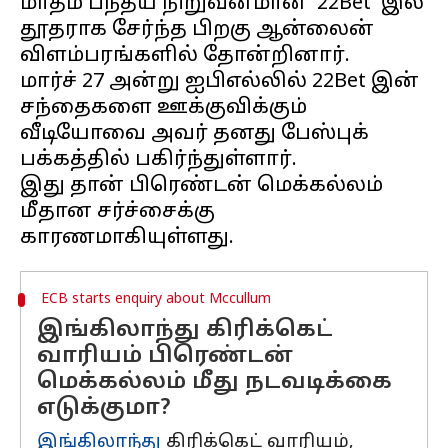
மாதம் பந்தய நிறுவனமான '22Bet' இல்
தூதராக சேர்ந்த பிறகு ஆன்லைன்
விளம்பரங்களில் தோன்றினார்.
மார்ச் 27 அன்று ஐபிஎல்லில் 22Bet இன்
சந்தைகளை ஊக்குவிக்கும்
வீடியோவை அவர் தனது பேஸ்புக்
பக்கத்தில் பகிர்ந்துள்ளார்.
இது தான் பிரெண்டன் மெக்கல்லம்
மீதான சர்ச்சைக்கு
ECB starts enquiry about Mccullum
இங்கிலாந்து கிரிக்கெட்
வாரியம் பிரெண்டன்
மெக்கல்லம் மீது நடவடிக்கை
எடுக்குமா?
இங்கிலாந்து
கிரிக்கெட் வாரியம்,