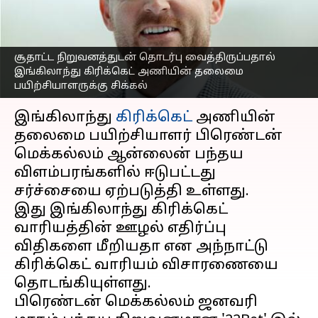
தலைமை
பயிற்சியாளருக்கு சிக்கல்
எழுதியவர்
Apr 14, 2023
01:31 pm
Sekar Chinnappan
சூதாட்ட நிறுவனத்துடன் தொடர்பு வைத்திருப்பதால்
இங்கிலாந்து கிரிக்கெட் அணியின் தலைமை
பயிற்சியாளருக்கு சிக்கல்
செய்தி முன்னோட்டம்
இங்கிலாந்து
கிரிக்கெட்
அணியின்
தலைமை பயிற்சியாளர் பிரெண்டன்
மெக்கல்லம் ஆன்லைன் பந்தய
விளம்பரங்களில் ஈடுபட்டது
சர்ச்சையை ஏற்படுத்தி உள்ளது.
இது இங்கிலாந்து கிரிக்கெட்
வாரியத்தின் ஊழல் எதிர்ப்பு
விதிகளை மீறியதா என அந்நாட்டு
கிரிக்கெட் வாரியம் விசாரணையை
தொடங்கியுள்ளது.
பிரெண்டன் மெக்கல்லம் ஜனவரி