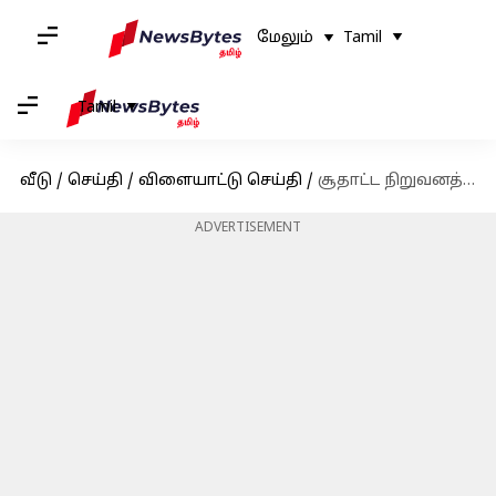
மேலும்
Tamil
Tamil
வீடு
/
செய்தி
/
விளையாட்டு செய்தி
/
சூதாட்ட நிறுவனத்துடன் தொடர்பு : இங்கிலாந்து கிரிக்கெட் அணியின் தலைமை பயிற்சியாளருக்கு சிக்கல்
ADVERTISEMENT