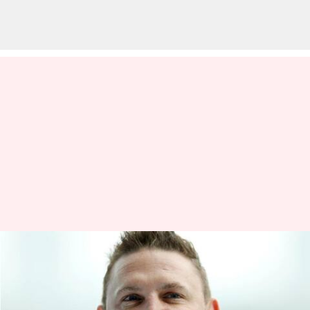
சூதாட்ட நிறுவனத்துடன்
தொடர்பு : இங்கிலாந்து
கிரிக்கெட் அணியின்