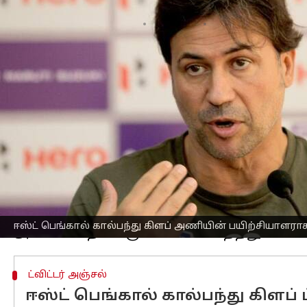
எழுதியவர்
Apr 25, 2023
07:12 pm
Sekar Chinnappan
செய்தி முன்னோட்டம்
முன்னாள் இந்தியன் சூப்பர் லீக் (ஐஎஸ்
குவாட்ரட்டை ஈஸ்ட் பெங்கால் கால்பந்த
செய்துள்ளது.
54 வயதான குவாட்ரட், 2016 இல்
பெங்களூ
தொடங்கினார்.
2018 இல், பெங்களூர் கால்பந்து அணிய
அதன் பிறகு 2018-19 சீசனில் அவரது தலை
குவாட்ரட்டின் கீழ், பெங்களூர் கிளப் 
ஈஸ்ட் பெங்கால் கால்பந்து கிளப் அணியின் பயிற்சியாளராக
ட்விட்டர் அஞ்சல்
ஈஸ்ட் பெங்கால் கால்பந்து கிளப் ட