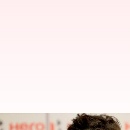
ஈஸ்ட் பெங்கால் கால்பந்து
நியமனம்