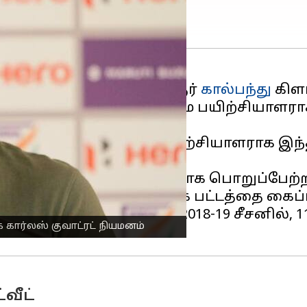
எல்) வெற்றியாளர் பெங்களூர்
கால்பந்து
கிளப
ு கிளப் தனது புதிய தலைமை பயிற்சியாளராக
ர்
அணியின் உதவிப் பயிற்சியாளராக இந்த
ின் தலைமை பயிற்சியாளராக பொறுப்பேற்ற
மையில் முதல் சூப்பர் லீக் பட்டத்தை கைப்
பல சாதனைகளை படைத்தது. 2018-19 சீசனில்,
 கார்லஸ் குவாட்ரட் நியமனம்
்வீட்