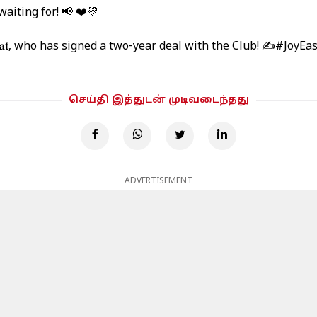
aiting for! 📢 ❤️💛
𝐫𝐚𝐭, who has signed a two-year deal with the Club! ✍️
#JoyEa
செய்தி இத்துடன் முடிவடைந்தது
ADVERTISEMENT