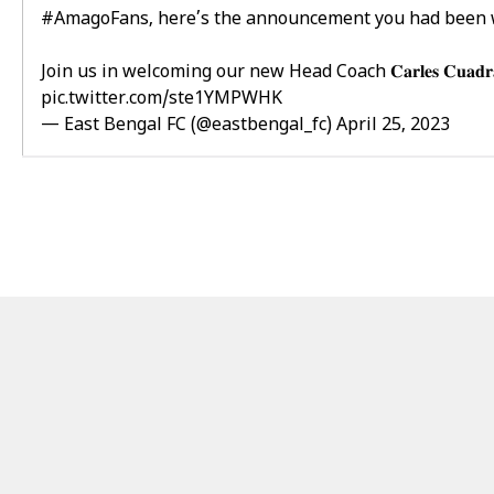
#AmagoFans
, here’s the announcement you had been w
Join us in welcoming our new Head Coach 𝐂𝐚𝐫𝐥𝐞𝐬 𝐂𝐮𝐚
pic.twitter.com/ste1YMPWHK
— East Bengal FC (@eastbengal_fc)
April 25, 2023