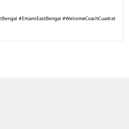
stBengal
#EmamiEastBengal
#WelcomeCoachCuadrat