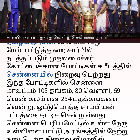
வென்ற சென்னை அணி
எழுதியவர்
Oct 25, 2024
11:22 am
Venkatalakshmi V
செய்தி முன்னோட்டம்
சாம்பியன் பட்டத்தை வென்ற சென்னை அணி
தமிழக அரசின்
விளையாட்டு
மேம்பாட்டுத்துறை சார்பில்
நடத்தப்படும் முதலமைச்சர்
கோப்பைக்கான போட்டிகள் சமீபத்தில்
சென்னையில்
நிறைவு பெற்றது.
இந்த போட்டிகளில் சென்னை
மாவட்டம் 105 தங்கம், 80 வெள்ளி, 69
வெண்கலம் என 254 பதக்கங்களை
வென்று, ஒட்டுமொத்த சாம்பியன்
பட்டத்தை தட்டிச் சென்றுள்ளது.
சென்னை பெரியமேட்டில் உள்ள நேரு
உள்விளையாட்டு அரங்கத்தில் நேற்று