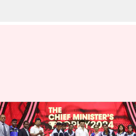
முதலமைச்சர் கோப்பை
2024 போட்டி நிறைவு:
சாம்பியன் பட்டத்தை