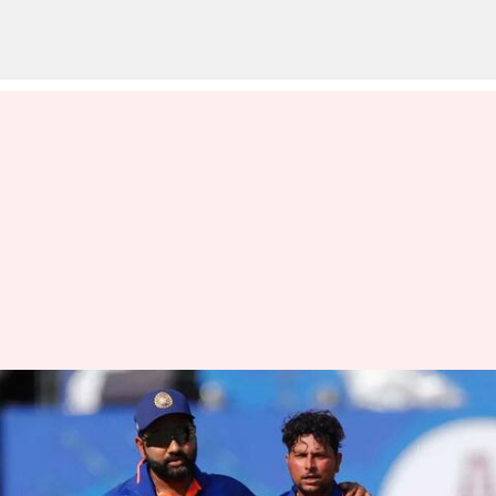
ஆசிய கோப்பை 2023 :
பலரும் அறிந்திராத ஐந்து
சுவாரஷ்ய தகவல்கள்