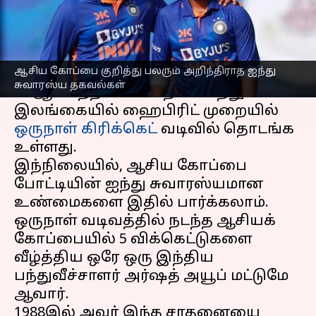
எழுதியவர்
Aug 29, 2023
08:00 am
Sekar Chinnappan
செய்தி முன்னோட்டம்
ஆசிய கோப்பை குறித்து பலரும் அறிந்திராத ஐந்து
ஆசிய கோப்பை
2023 தொடர் ஆகஸ்ட்
சுவாரஸ்ய தகவல்கள்
30 ஆம் தேதி பாகிஸ்தான் மற்றும்
இலங்கையில் ஹைபிரிட் முறையில்
ஒருநாள் கிரிக்கெட்
வடிவில் தொடங்க
உள்ளது.
இந்நிலையில், ஆசிய கோப்பை
போட்டியின் ஐந்து சுவாரஸ்யமான
உண்மைகளை இதில் பார்க்கலாம்.
ஒருநாள் வடிவத்தில் நடந்த ஆசியக்
கோப்பையில் 5 விக்கெட்டுகளை
வீழ்த்திய ஒரே ஒரு இந்திய
பந்துவீச்சாளர் அர்ஷத் அயூப் மட்டுமே
ஆவார்.
1988இல் அவர் இந்த சாதனையை