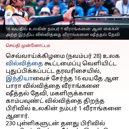
கைகளற்ற ஷீத்தல்
தேவியின் அசரவைக்கும்
பின்னணி
எழுதியவர்
Nov 29, 2023
12:20 pm
16 வயதில் உலகின் நம்பர் 1 வீராங்கனை ஆன கைகள்
Sekar Chinnappan
அற்ற இந்திய வில்வித்தை வீராங்கனை ஷீத்தல் தேவி
செய்தி முன்னோட்டம்
செவ்வாய்க்கிழமை (நவம்பர் 28) உலக
வில்வித்தை
கூட்டமைப்பு வெளியிட்ட
புதுப்பிக்கப்பட்ட தரவரிசையில்,
இந்தியா
வைச் சேர்ந்த 16 வயதே ஆன
பாரா வில்வித்தை வீராங்கனை
ஷீத்தல் தேவி, மகளிருக்கான
காம்பவுண்ட் வில்வித்தை திறந்த
பிரிவில் உலகின் நம்பர் 1 வீராங்கனை
ஆனார்.
230 புள்ளிகளுடன் தனது பிரிவில்