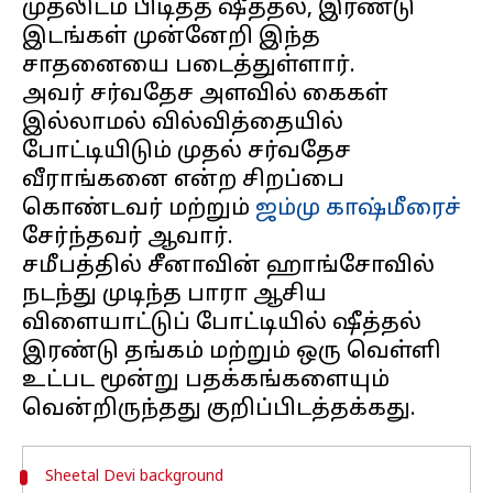
முதலிடம் பிடித்த ஷீத்தல், இரண்டு
இடங்கள் முன்னேறி இந்த
சாதனையை படைத்துள்ளார்.
அவர் சர்வதேச அளவில் கைகள்
இல்லாமல் வில்வித்தையில்
போட்டியிடும் முதல் சர்வதேச
வீராங்கனை என்ற சிறப்பை
கொண்டவர் மற்றும்
ஜம்மு காஷ்மீரைச்
சேர்ந்தவர் ஆவார்.
சமீபத்தில் சீனாவின் ஹாங்சோவில்
நடந்து முடிந்த பாரா ஆசிய
விளையாட்டுப் போட்டியில் ஷீத்தல்
இரண்டு தங்கம் மற்றும் ஒரு வெள்ளி
உட்பட மூன்று பதக்கங்களையும்
Sheetal Devi background