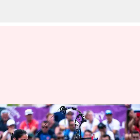
16 வயதில்
வில்வித்தையில் உலகின்
நம்பர் 1 வீராங்கனை;