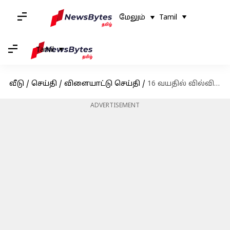
மேலும்
Tamil
Tamil
வீடு
/
செய்தி
/
விளையாட்டு செய்தி
/
16 வயதில் வில்வித்தையில் உலகின் நம்பர் 1 வீராங்கனை; கைகளற்ற ஷீத்தல் தேவியின் அசரவைக்கும் பின்னணி
ADVERTISEMENT