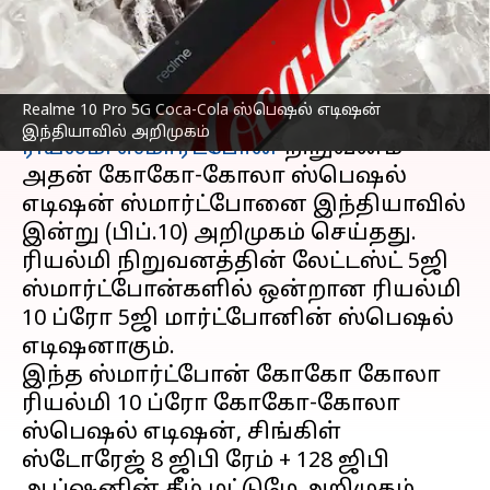
சிறப்புகள்;
எழுதியவர்
Feb 10, 2023
04:45 pm
Siranjeevi
செய்தி முன்னோட்டம்
Realme 10 Pro 5G Coca-Cola ஸ்பெஷல் எடிஷன்
இந்தியாவில் அறிமுகம்
ரியல்மி ஸ்மார்ட்போன்
நிறுவனம்
அதன் கோகோ-கோலா ஸ்பெஷல்
எடிஷன் ஸ்மார்ட்போனை இந்தியாவில்
இன்று (பிப்.10) அறிமுகம் செய்தது.
ரியல்மி நிறுவனத்தின் லேட்டஸ்ட் 5ஜி
ஸ்மார்ட்போன்களில் ஒன்றான ரியல்மி
10 ப்ரோ 5ஜி மார்ட்போனின் ஸ்பெஷல்
எடிஷனாகும்.
இந்த ஸ்மார்ட்போன் கோகோ கோலா
ரியல்மி 10 ப்ரோ கோகோ-கோலா
ஸ்பெஷல் எடிஷன், சிங்கிள்
ஸ்டோரேஜ் 8 ஜிபி ரேம் + 128 ஜிபி