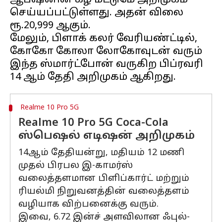
ஆப்ஷனின் கீழ் மட்டுமே அறிமுகம்
செய்யப்பட்டுள்ளது. அதன் விலை
ரூ.20,999 ஆகும்.
மேலும், பிளாக் கலர் வேரியண்ட்டில்,
கோகோ கோலா லோகோவுடன் வரும்
இந்த ஸ்மார்ட்போன் வருகிற பிப்ரவரி
Realme 10 Pro 5G
Realme 10 Pro 5G Coca-Cola
ஸ்பெஷல் எடிஷன் அறிமுகம்
14ஆம் தேதியன்று, மதியம் 12 மணி
முதல் பிரபல இ-காமர்ஸ்
வலைத்தளமான பிளிப்கார்ட் மற்றும்
ரியல்மி நிறுவனத்தின் வலைத்தளம்
வழியாக விற்பனைக்கு வரும்.
இவை, 6.72 இன்ச் அளவிலான ஃபுல்-