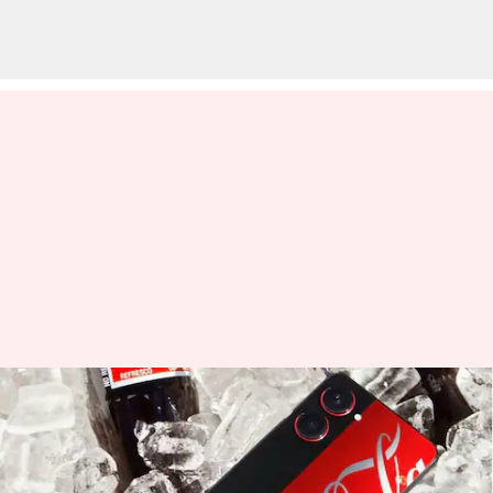
ரியல்மி 10 Pro 5G கோகோ-
கோலா எடிஷன் -
ஸ்மார்ட்போனின்