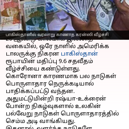
பாகிஸ்தான்!
எழுதியவர்
Jan 28, 2023
06:34 pm
Siranjeevi
செய்தி முன்னோட்டம்
பாகிஸ்தானில் வரலாறு காணாத கரன்ஸி வீழ்ச்சி
20 ஆண்டு காலமாக இல்லாத
வகையில், ஒரே நாளில் அமெரிக்க
டாலருக்கு நிகரன
பாகிஸ்தான்
ரூபாயின் மதிப்பு 9.6 சதவீதம்
வீழ்ச்சியை கண்டுள்ளது.
கொரோனா காரணமாக பல நாடுகள்
பொருளாதார நெருக்கடியால்
பாதிக்கப்பட்டு வந்தன.
அதுமட்டுமின்றி ரஷ்யா-உக்ரைன்
போன்ற நிகழ்வுகளால் உலகின்
பல்வேறு நாடுகள் பொருளாதாரத்தில்
செம்ம அடி வாங்கியது.