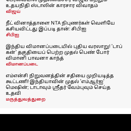
பேரவையில் முதலமைச்சர் விஜய் மற்றும்
உதயநிதி ஸ்டாலின் காரசார விவாதம்
விஜய்
நீட் வினாத்தாளை NTA நிபுணர்கள் வெளியே
கசியவிட்டது இப்படி தான்: சிபிஐ
சிபிஐ
இந்திய விமானப்படையில் புதிய வரலாறு! 'டாப்
கன்' தகுதியைப் பெற்ற முதல் பெண் போர்
விமானி பாவனா காந்த்
விமானப்படை
எம்என்சி நிறுவனத்தின் சதியை முறியடித்த
கூட்டணி! இந்தியாவின் முதல் 'எம்ஆர்ஐ'
மெஷின்; டாடாவும் ஸ்ரீதர் வேம்புவும் செய்த
உதவி
மருத்துவத்துறை