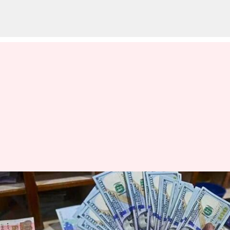
ஒரே நாளில் வரலாறு
காணாத கரன்ஸி
வீழ்ச்சியை கண்ட