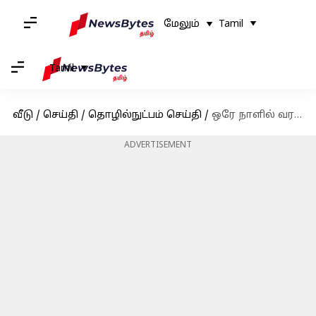
மேலும்
Tamil
Tamil
வீடு
/
செய்தி
/
தொழில்நுட்பம் செய்தி
/
ஒரே நாளில் வரலாறு காணாத கரன்ஸி வீழ்ச்சியை கண்ட பாகிஸ்தான்!
ADVERTISEMENT