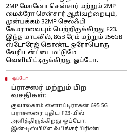
2MP மோனோ சென்சார் மற்றும் 2MP
மைக்ரோ சென்சார் ஆகிவற்றையும்,
முன்பக்கம் 32MP செல்ஃபி
கேமராவையும் பெற்றிருக்கிறது F23.
இந்த மாடலில், 8GB ரேம் மற்றும் 256GB
ஸ்டோரேஜ் கொண்ட ஒரோயொரு
வேரியன்ட்டை மட்டுமே
ஓப்போ
ப்ராசஸர் மற்றும் பிற
வசதிகள்:
குவால்காம் ஸ்னாப்டிராகன் 695 5G
ப்ராசஸரை புதிய F23-யில்
அளித்திருக்கிறது ஓப்போ.
இன்-டிஸ்பிளே ஃபிங்கர்பிரிண்ட்