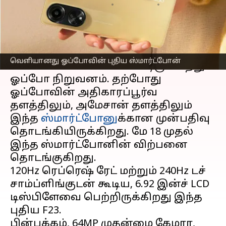
எழுதியவர்
May 15, 2023
02:34 pm
Prasanna Venkatesh
செய்தி முன்னோட்டம்
இந்தியாவில் தங்களுடைய புதிய F23
வெளியானது ஓப்போவின் புதிய ஸ்மார்ட்போன்
5G
மொபைலை
வெளியிட்டிருக்கிறது
ஓப்போ நிறுவனம். தற்போது
ஓப்போவின் அதிகாரப்பூர்வ
தளத்திலும், அமேசான் தளத்திலும்
இந்த
ஸ்மார்ட்போனு
க்கான முன்பதிவு
தொடங்கியிருக்கிறது. மே 18 முதல்
இந்த ஸ்மார்ட்போனின் விற்பனை
தொடங்குகிறது.
120Hz ரெப்ரெஷ் ரேட் மற்றும் 240Hz டச்
சாம்ப்ளிங்குடன் கூடிய, 6.92 இன்ச் LCD
டிஸ்பிளேவை பெற்றிருக்கிறது இந்த
புதிய F23.
பின்பக்கம், 64MP முதன்மை கேமரா,