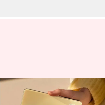
வெளியானது 'ஓப்போ F23
5G' ஸ்மார்ட்போன்..
என்னென்ன வசதிகள்?