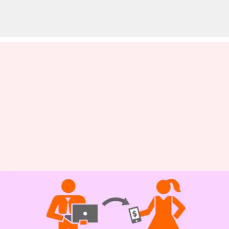
NEFT, IMPS, RTGS இதில்
சிறந்த ஆன்லைன் பணம்
பரிமாற்றம் எவை?