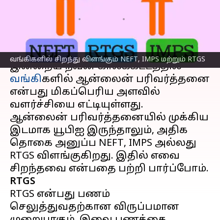
தெரிந்துகொள்வோம்!
எழுதியவர்
Mar 24, 2023
01:22 pm
Siranjeevi
செய்தி முன்னோட்டம்
வங்கிகளில் சிறந்து விளங்கும் NEFT, IMPS மற்றும் RTGS
இன்றைய நவீன காலக்கட்டத்தில்
வங்கி
களில் ஆன்லைன் பரிவர்த்தனை
என்பது மிகப்பெரிய அளவில்
வளர்ச்சியை எட்டியுள்ளது.
ஆன்லைன் பரிவர்த்தனையில் முக்கிய
இடமாக யூபிஐ இருந்தாலும், அதிக
தொகை அனுப்ப NEFT, IMPS அல்லது
RTGS விளங்குகிறது. இதில் எவை
RTGS
RTGS என்பது பணம்
செலுத்துவதற்கான விருப்பமான