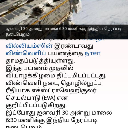
நாசா
எழுதியவர்
Jan 24, 2025
04:14 pm
Venkatalakshmi V
செய்தி முன்னோட்டம்
ஜனவரி 30 அன்று மாலை 6:30 மணிக்கு இந்திய நேரப்படி
நடைபெறும்
விண்வெளி வீராங்கனை
சுனிதா
வில்லியம்ஸின்
இரண்டாவது
விண்வெளிப்
பயணத்தை
நாசா
தாமதப்படுத்தியுள்ளது.
இந்த பயணம் முதலில்
வியாழக்கிழமை திட்டமிடப்பட்டது.
விண்வெளி நடை, தொழில்நுட்ப
ரீதியாக எக்ஸ்ட்ராவெஹிகுலர்
செயல்பாடு (EVA) என
குறிப்பிடப்படுகிறது.
இப்போது ஜனவரி 30 அன்று மாலை
6:30 மணிக்கு இந்திய நேரப்படி