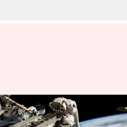
சுனிதா வில்லியம்ஸின்
சாதனை விண்வெளிப்
பயணத்தை ஒத்தி வைத்த