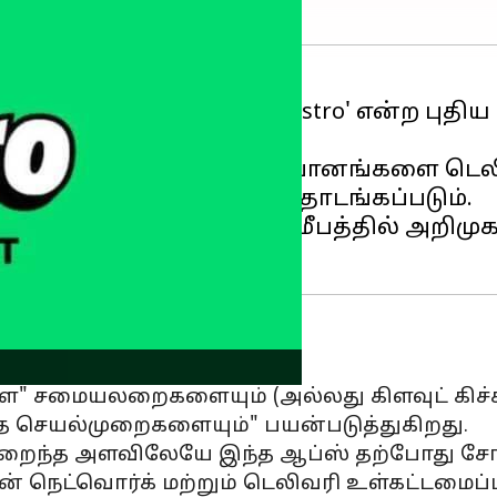
தக நிறுவனமான Blinkit, 'Bistro' என்ற ப
டங்கள், உணவுகள் மற்றும் பானங்களை டெல
றது, விரைவில் iOS இல் தொடங்கப்படும்.
ு விநியோகப் பிரிவில் சமீபத்தில் அறிமுகப்
உத்தி
" சமையலறைகளையும் (அல்லது கிளவுட் கிச்சன
 செயல்முறைகளையும்" பயன்படுத்துகிறது.
ல் குறைந்த அளவிலேயே இந்த ஆப்ஸ் தற்போது ச
ளின் நெட்வொர்க் மற்றும் டெலிவரி உள்கட்டமை