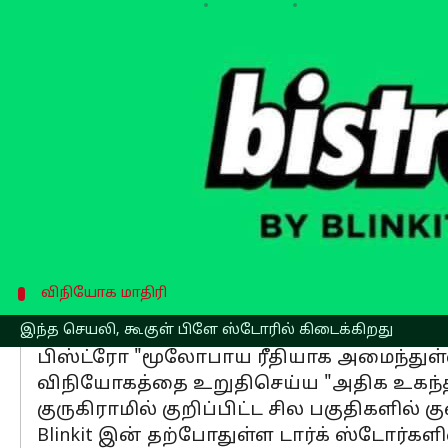
எழுதியவர்
Dec 13, 2024
02:06 pm
Venkatalakshmi V
செய்தி முன்னோட்டம்
Zomato
-க்குச் சொந்தமான விரைவு வர்த்
அறிமுகப்படுத்தியுள்ளது.
இதன் மூலம் 10 நிமிடங்களில் தின்பண்
செயலி, கூகுள் பிளே ஸ்டோரில் கிடைக்கி
பிஸ்ட்ரோவுடன், பிளிங்கிட் , விரைவு உணவ
விநியோக மாதிரி
விரைவான விநியோகத்திற்கான 
இந்த செயலி, கூகுள் பிளே ஸ்டோரில் கிடைக்கிறது
பிஸ்ட்ரோ "மூலோபாய ரீதியாக அமைந்துள்ள
விநியோகத்தை உறுதிசெய்ய "அதிக உகந்த
குருகிராமில் குறிப்பிட்ட சில பகுதிகளி
Blinkit இன் தற்போதுள்ள டார்க் ஸ்டோர்க