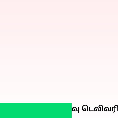
்டியாக 10 நிமிட உணவு டெலிவர