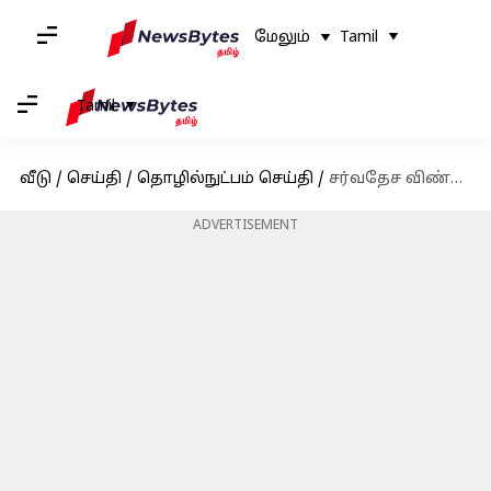
மேலும்
Tamil
Tamil
வீடு
/
செய்தி
/
தொழில்நுட்பம் செய்தி
/
சர்வதேச விண்வெளி நிலையத்திற்கு வெளியே பெண்கள் மட்டுமே கலந்து கொண்ட விண்வெளி நடை
ADVERTISEMENT