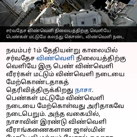
கொண்ட விண்வெளி
நடை
எழுதியவர்
Nov 03, 2023
02:45 pm
Prasanna Venkatesh
சர்வதேச விண்வெளி நிலையத்திற்கு வெளியே
பெண்கள் மட்டுமே கலந்து கொண்ட விண்வெளி நடை
செய்தி முன்னோட்டம்
நவம்பர் 1ம் தேதியன்று காலையில்
சர்வதேச
விண்வெளி
நிலையத்திற்கு
வெளியே இரு பெண் விண்வெளி
வீரர்கள் மட்டும் விண்வெளி நடையை
மேற்கொண்டதாகத்
தெரிவித்திருக்கிறது
நாசா
.
பெண்கள் மட்டுமே விண்வெளி
நடையை மேற்கொள்வது அரிதாகவே
நடைபெறும். அந்த வகையில்,
நாசாவின் இரண்டு விண்வெளி
வீராங்கணைகளான ஜாஸ்மின்