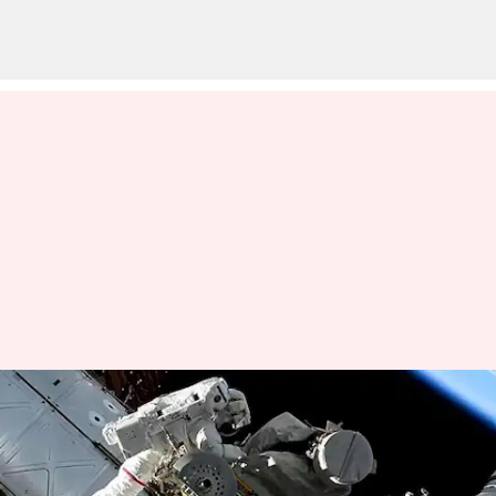
சர்வதேச விண்வெளி
நிலையத்திற்கு வெளியே
பெண்கள் மட்டுமே கலந்து