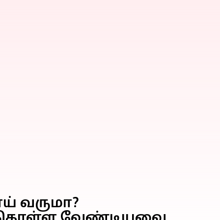
ோய் வருமா?
துகொள்ள வேண்டியவை