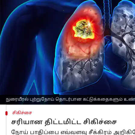
எழுதியவர்
Nov 08, 2025
02:16 pm
Sekar Chinnappan
செய்தி முன்னோட்டம்
இந்தியா
வில் நுரையீரல்
புற்றுநோய்
குறி
பொய்களால் சூழப்பட்ட ஒரு நோயாகவே பா
இந்தப் புற்றுநோய் புகைப்பிடிப்பவர்க
தவறான நம்பிக்கைகள், நோயாளிகள் சர
இருப்பினும், ஆரம்பகாலக் கண்டறிதலும்
உறுதியாகக் கூறுகின்றனர்.
நுரையீரல் புற்றுநோயை ஆரம்ப நிலையி
நுரையீரல் புற்றுநோய் தொடர்பான கட்டுக்கதைகளும் உ
சிகிச்சை
சரியான திட்டமிட்ட சிகிச்சை
நோய் பாதிப்பை எவ்வளவு சீக்கிரம் அறிக