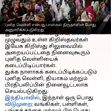
தெரியுமா?
எழுதியவர்
Apr 18, 2025
04:21 pm
Venkatalakshmi V
செய்தி முன்னோட்டம்
புனித வெள்ளி என்பது பாஸ்கல் திருநாளின் போது
அனுசரிக்கப்படுகிறது
இன்று வெள்ளிக்கிழமை,
உலகம்
முழுவதும் உள்ள கிறிஸ்தவர்கள்
இயேசு கிறிஸ்து சிலுவையில்
அறையப்பட்டதை நினைவுகூரும்
புனித வெள்ளியைக்
கடைப்பிடிப்பார்கள்.
துக்க நாளாகக் கடைப்பிடிக்கப்படும்
புனித வெள்ளி, தியாகம் மற்றும்
பிரதிபலிப்பின் நினைவூட்டலாக
இந்தியாவில்
, இந்நாள் ஒரு பொது
விடுமுறை
; வங்கிகள், பள்ளிகள்,