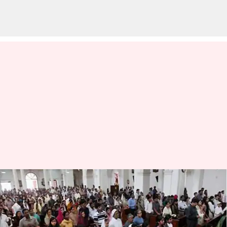
புனித வெள்ளி ஏன் Good
Friday என்று
அழைக்கப்படுகிறது