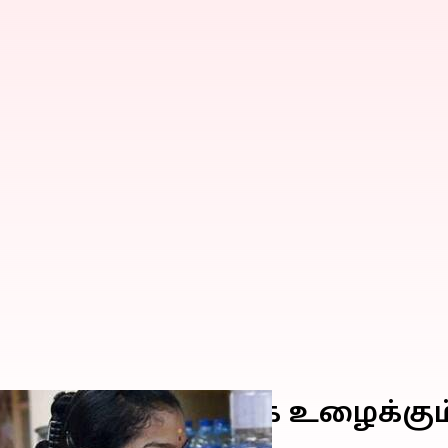
ினம்: இரவுபகலாக உழைக்கும
கள்