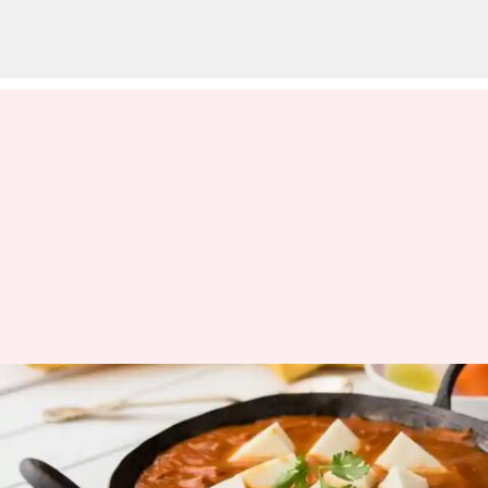
பன்னீரை அதிகம் விரும்பி
சாப்பிடுபவரா நீங்கள்?
இந்த ஆபத்தை தெரிந்து