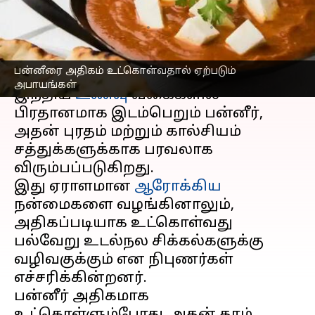
கொள்ளுங்கள்
எழுதியவர்
Mar 02, 2025
02:51 pm
Sekar Chinnappan
செய்தி முன்னோட்டம்
பன்னீரை அதிகம் உட்கொள்வதால் ஏற்படும்
அபாயங்கள்
இந்திய
உணவு
வகைகளில்
பிரதானமாக இடம்பெறும் பன்னீர்,
அதன் புரதம் மற்றும் கால்சியம்
சத்துக்களுக்காக பரவலாக
விரும்பப்படுகிறது.
இது ஏராளமான
ஆரோக்கிய
நன்மைகளை வழங்கினாலும்,
அதிகப்படியாக உட்கொள்வது
பல்வேறு உடல்நல சிக்கல்களுக்கு
வழிவகுக்கும் என நிபுணர்கள்
எச்சரிக்கின்றனர்.
பன்னீர் அதிகமாக