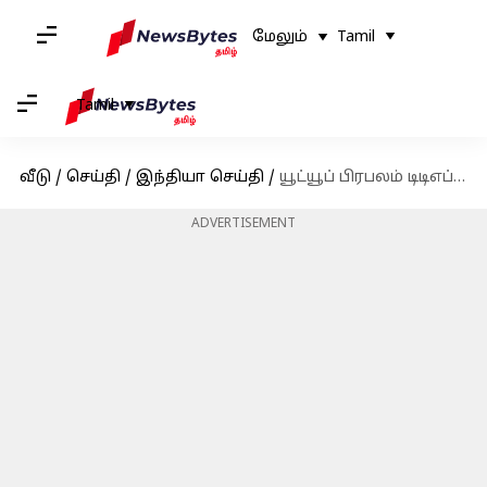
மேலும்
Tamil
Tamil
வீடு
/
செய்தி
/
இந்தியா செய்தி
/
யூட்யூப் பிரபலம் டிடிஎப் வாசனுக்கு அக்டோபர் 3ஆம் தேதி வரை நீதிமன்ற காவல்
ADVERTISEMENT