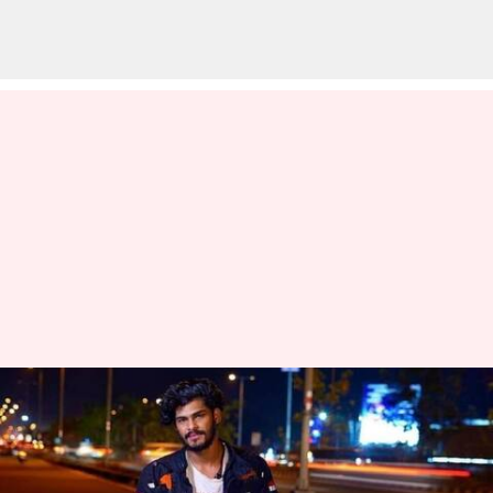
யூட்யூப் பிரபலம் டிடிஎப்
வாசனுக்கு அக்டோபர்
3ஆம் தேதி வரை நீதிமன்ற