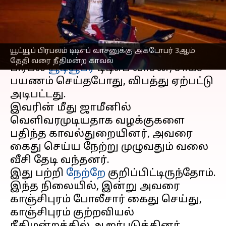
காவல்
எழுதியவர்
Sep 19, 2023
04:32 pm
Venkatalakshmi V
செய்தி முன்னோட்டம்
யூட்யூப் பிரபலம் டிடிஎப் வாசனுக்கு அக்டோபர் 3ஆம்
தேதி வரை நீதிமன்ற காவல்
பிரபல
யூடியூபர்
டிடிஎப் வாசன், சாகச
பயணம் செய்தபோது, விபத்து ஏற்பட்டு
அடிபட்டது.
இவரின் மீது ஜாமீனில்
வெளிவரமுடியதாக வழக்குகளை
பதிந்த காவல்துறையினர், அவரை
கைது செய்ய நேற்று முழுவதும் வலை
வீசி தேடி வந்தனர்.
இது பற்றி
நேற்றே
குறிப்பிட்டிருந்தோம்.
இந்த நிலையில், இன்று அவரை
காஞ்சிபுரம் போலீசார் கைது செய்து,
காஞ்சிபுரம் குற்றவியல்