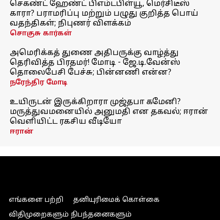
செகண்ட் ஹேண்ட் பிஎம்டபிள்யூ, மெர்சிடீஸ்
காரா? பராமரிப்பு மற்றும் பழுது குறித்த பொய்
வதந்திகள்; நிபுணர் விளக்கம்
சொகுசு கார்கள்
அமெரிக்கத் துணை அதிபருக்கு வாழ்த்து
தெரிவித்த பிரதமர்! மோடி - ஜே.டி.வேன்ஸ்
தொலைபேசி பேச்சு; பின்னணி என்ன?
நரேந்திர மோடி
உயிருடன் இருக்கிறாரா முஜ்தபா கமேனி?
மருத்துவமனையில் அனுமதி என தகவல்; ஈரான்
வெளியிட்ட ரகசிய வீடியோ
ஈரான்
எங்களை பற்றி
தனியுரிமைக் கொள்கை
விதிமுறைகளும் நிபந்தனைகளும்