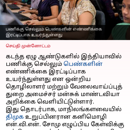
வுமன்' எண்ணிக்கை; எந்த
மாநிலம் முதலிடத்தில்
உள்ளது?
எழுதியவர்
Nov 29, 2024
05:01 pm
பணிக்கு செல்லும் பெண்களின் எண்ணிக்கை
Venkatalakshmi V
இரட்டிப்பாக உயர்ந்துள்ளது
செய்தி முன்னோட்டம்
கடந்த ஏழு ஆண்டுகளில் இந்தியாவில்
பணிக்கு செல்லும்
பெண்களின்
எண்ணிக்கை இரட்டிப்பாக
உயர்ந்துள்ளது என ஒன்றிய
தொழிலாளர் மற்றும் வேலைவாய்ப்புத்
துறை அமைச்சர் மன்சுக் மாண்டவியா
அறிக்கை வெளியிட்டுள்ளார்.
இது தொடர்பாக, மாநிலங்களவையில்
திமுக
உறுப்பினரான கனிமொழி
என்.வி.என். சோமு எழுப்பிய கேள்விக்கு