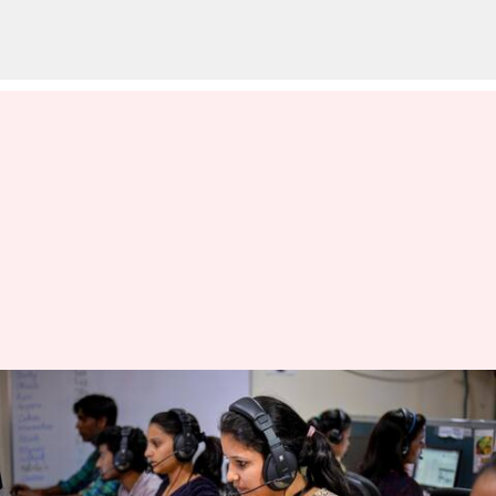
இந்தியாவில் ஏழு
ஆண்டுகளில்
இரட்டிப்பாகிய 'ஒர்கிங்