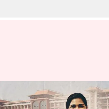
பெண்ணின் நிர்வாண
உடலை ஆபாசமாக
கருதக்கூடாது: கேரள