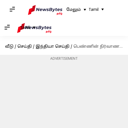
மேலும்
Tamil
Tamil
வீடு
/
செய்தி
/
இந்தியா செய்தி
/
பெண்ணின் நிர்வாண உடலை ஆபாசமாக கருதக்கூடாது: கேரள உயர்நீதிமன்றம்
ADVERTISEMENT