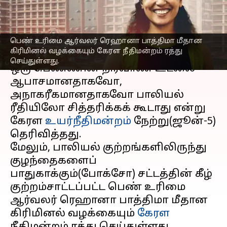
உயர்நீதிமன்றம்
எழுதியவர்
Jun 06, 2023
11:45 am
Sindhuja SM
பெண் உரிமை ஆர்வலர் ரெஹானா பாத்திமா மீதான
செய்தி முன்னோட்டம்
கிரிமினல் வழக்கையும் கேரள நீதிமன்றம் ரத்து
செய்துள்ளது.
ஒரு பெண்ணின் நிர்வாண உடலை
ஆபாசமானதாகவோ,
அநாகரீகமானதாகவோ பாலியல்
ரீதியிலோ சித்தரிக்கக் கூடாது என்று
கேரள
உயர்நீதிமன்றம்
நேற்று(ஜூன்-5)
தெரிவித்தது.
மேலும், பாலியல் குற்றங்களிலிருந்து
குழந்தைகளைப்
பாதுகாக்கும்(போக்சோ) சட்டத்தின் கீழ்
குற்றம்சாட்டப்பட்ட பெண் உரிமை
ஆர்வலர் ரெஹானா பாத்திமா மீதான
கிரிமினல் வழக்கையும்
கேரள