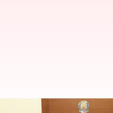
முதல்வர் ஸ்டாலின் தலைம
உதயநிதி மிஸ்ஸிங்