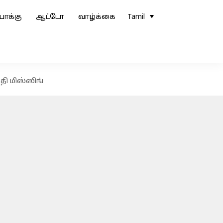
ோக்கு
ஆட்டோ
வாழ்க்கை
Tamil
ி மிஸ்ஸிங்