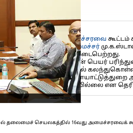
ில் இன்று தமிழக
அமைச்சரவை
கூட்டம் 
ுகளை
ஈர்ப்பதற்காக
முதலமைச்சர்
மு.க.ஸ்டா
்க இந்த பொதுக்கூட்டம் நடைபெற்றது.
ாக உதயநிதி ஸ்டாலினின் பெயர் பரிந்துர
்டாலின்
பொதுக்கூட்டத்தில் கலந்துகொள
்டிகளை நேரில் காண விளையாட்டுத்துறை 
ில் தலைமைச் செயலகத்தில் 16வது அமைச்சரவைக் கூ