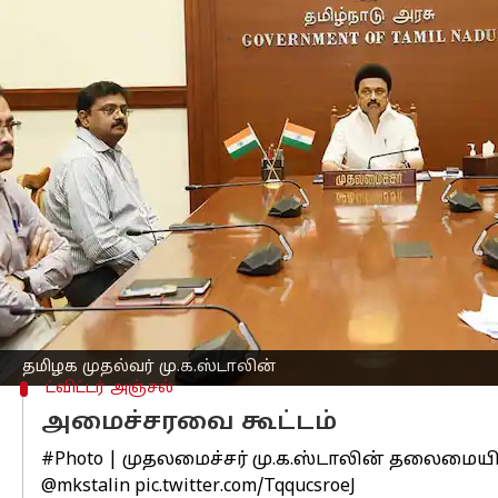
எழுதியவர்
Aug 13, 2024
02:02 pm
Venkatalakshmi V
செய்தி முன்னோட்டம்
தமிழக முதல்வர்
மு.க.ஸ்டாலின்
தலைமைய
இந்த மாத இறுதியில், தொழில்
முதலீட
முன்னர் அமைச்சர்களிடம் கலந்தாலோசிக
இந்த பொதுக்கூட்டத்தில் துணை முதல்வர
எதிர்பார்க்கப்பட்ட நேரத்தில்,
உதயநிதி ஸ
பாரிஸில் நடைபெற்ற ஒலிம்பிக்ஸ் போட
தமிழக முதல்வர் மு.க.ஸ்டாலின்
ட்விட்டர் அஞ்சல்
அமைச்சரவை கூட்டம்
#Photo
| முதலமைச்சர் மு.க.ஸ்டாலின் தலைமைய
@mkstalin
pic.twitter.com/TqqucsroeJ