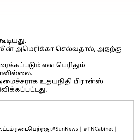
கூடியது.
லின் அமெரிக்கா செல்வதால், அதற்கு
ைக்கப்படும் என பெரிதும்
்ளவில்லை.
அமைச்சராக உதயநிதி பிரான்ஸ்
ட்டம் நடைபெற்றது.
#SunNews
|
#TNCabinet
|