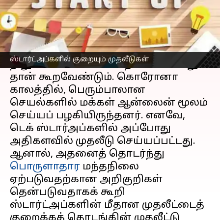
எழுதியவர்
Jun 05, 2023
12:14 pm
Prasanna Venkatesh
செய்தி முன்னோட்டம்
2021-ம் ஆண்டை
ஸ்டார்ட்அப்
ஸ்டார்ட்அப்களில் குறையும் முதலீடுகள்
நிறுவனங்களின் பொற்காலம் என்று
தான் கூறவேண்டும். கொரோனா
காலத்தில், பெரும்பாலான
செயல்களில் மக்கள் ஆன்லைன் மூலம்
செய்யப் பழகியிருந்தனர். எனவே,
டெக் ஸ்டார்அப்களில் அப்போது
அதிகளவில் முதலீடு செய்யப்பட்டது.
ஆனால், அதனைத் தொடர்ந்து
பொருளாதார
மந்தநிலை
ஏற்படுவதற்கான அறிகுறிகள்
தென்படுவதாகக் கூறி
ஸ்டார்ட்அப்களின் மீதான முதலீட்டைத்
குறைக்கத் தொடங்கின் முதலீட்டு