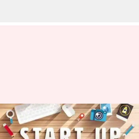
இந்தியாவில் குறையும்
ஸ்டார்ட்அப் முதலீடுகள்..
ஏன்?