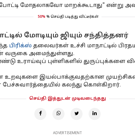
ோட்டி மோதலாகவோ மாறக்கூடாது" என்று அவர்
50%
% செய்தி படித்து விட்டீர்கள்
ட்டில் மோடியும் ஜியும் சந்தித்தனர்
ந்த
பிரிக்ஸ்
தலைவர்கள் உச்சி மாநாட்டில் பிரதமர
ின் வருகை அமைந்துள்ளது.
ரண்டு உராய்வுப் புள்ளிகளில் துருப்புக்களை
ான உறவுகளை இயல்பாக்குவதற்கான முயற்சிகளின
ேச்சுவார்த்தையில் கலந்து கொள்கிறார்.
செய்தி இத்துடன் முடிவடைந்தது
ADVERTISEMENT