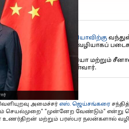
ண்டு நாள் பயணமாக
இந்தியாவிற்கு
வந்துள
்டுப்பாட்டுக் கோடு (LAC) வழியாகப் பட
தல் பயணம் ஆகும்.
ினைகள் குறித்து இந்தியா மற்றும் சீனாவி
ார்
 வெளியுறவு அமைச்சர்
எஸ். ஜெய்சங்கரை
சந்தித்
ும் செயல்முறை" "முன்னேற வேண்டும்" என்று ஜ
 உணர்திறன் மற்றும் பரஸ்பர நலன்களால் வழி