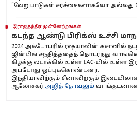
"வேறுபாடுகள் சர்ச்சைகளாகவோ அல்லது ப
இராஜதந்திர முன்னேற்றங்கள்
கடந்த ஆண்டு பிரிக்ஸ் உச்சி மாநா
2024 அக்டோபரில் ரஷ்யாவின் கசானில் நட
ஜின்பிங் சந்தித்ததைத் தொடர்ந்து வாங்க
கிழக்கு லடாக்கில் உள்ள LAC-யில் உள்ள இ
அப்போது ஒப்புக்கொண்டனர்.
இந்தியாவிற்கும் சீனாவிற்கும் இடையில
ஆலோசகர்
அஜித் தோவலும்
வாங்குடனான ப