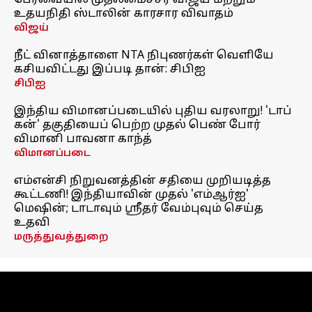
பேரவையில் முதலமைச்சர் விஜய் மற்றும்
உதயநிதி ஸ்டாலின் காரசார விவாதம்
விஜய்
நீட் வினாத்தாளை NTA நிபுணர்கள் வெளியே
கசியவிட்டது இப்படி தான்: சிபிஐ
சிபிஐ
இந்திய விமானப்படையில் புதிய வரலாறு! 'டாப்
கன்' தகுதியைப் பெற்ற முதல் பெண் போர்
விமானி பாவனா காந்த்
விமானப்படை
எம்என்சி நிறுவனத்தின் சதியை முறியடித்த
கூட்டணி! இந்தியாவின் முதல் 'எம்ஆர்ஐ'
மெஷின்; டாடாவும் ஸ்ரீதர் வேம்புவும் செய்த
உதவி
மருத்துவத்துறை