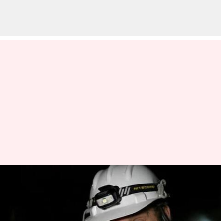
சுரங்கத்தில்
சிக்கியிருப்பவர்களை
மீட்பதற்கான துளையிடும்