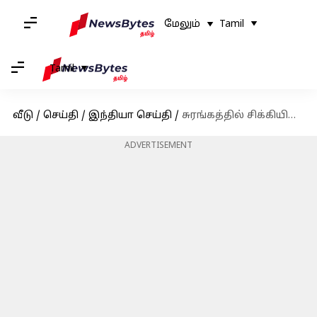
மேலும்
Tamil
Tamil
வீடு
/
செய்தி
/
இந்தியா செய்தி
/
சுரங்கத்தில் சிக்கியிருப்பவர்களை மீட்பதற்கான துளையிடும் பணி தற்காலிகமாக நிறுத்தம், ஏன்?
ADVERTISEMENT