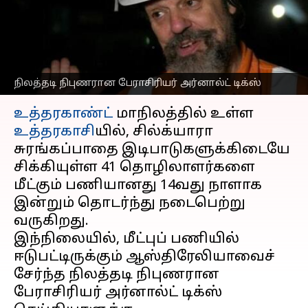
பணி தற்காலிகமாக
நிறுத்தம், ஏன்?
எழுதியவர்
Nov 25, 2023
12:58 pm
Prasanna Venkatesh
நிலத்தடி நிபுணரான பேராசிரியர் அர்னால்ட் டிக்ஸ்
செய்தி முன்னோட்டம்
உத்தரகாண்ட்
மாநிலத்தில் உள்ள
உத்தரகாசி
யில், சில்க்யாரா
சுரங்கப்பாதை இடிபாடுகளுக்கிடையே
சிக்கியுள்ள 41 தொழிலாளர்களை
மீட்கும் பணியானது 14வது நாளாக
இன்றும் தொடர்ந்து நடைபெற்று
வருகிறது.
இந்நிலையில், மீட்புப் பணியில்
ஈடுபட்டிருக்கும் ஆஸ்திரேலியாவைச்
சேர்ந்த நிலத்தடி நிபுணரான
பேராசிரியர் அர்னால்ட் டிக்ஸ்