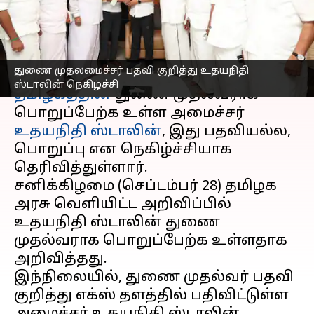
ஸ்டாலின் நெகிழ்ச்சி
எழுதியவர்
Sep 29, 2024
10:06 am
Sekar Chinnappan
செய்தி முன்னோட்டம்
துணை முதலமைச்சர் பதவி குறித்து உதயநிதி
ஸ்டாலின் நெகிழ்ச்சி
தமிழகத்தின்
துணை முதல்வராக
பொறுப்பேற்க உள்ள அமைச்சர்
உதயநிதி ஸ்டாலின்
, இது பதவியல்ல,
பொறுப்பு என நெகிழ்ச்சியாக
தெரிவித்துள்ளார்.
சனிக்கிழமை (செப்டம்பர் 28) தமிழக
அரசு வெளியிட்ட அறிவிப்பில்
உதயநிதி ஸ்டாலின் துணை
முதல்வராக பொறுப்பேற்க உள்ளதாக
அறிவித்தது.
இந்நிலையில், துணை முதல்வர் பதவி
குறித்து எக்ஸ் தளத்தில் பதிவிட்டுள்ள