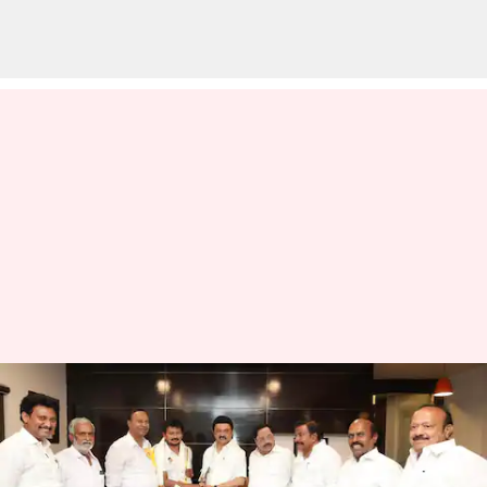
'பதவியல்ல.. பொறுப்பு';
துணை முதலைச்சராக
பதவியேற்கும் உதயநிதி