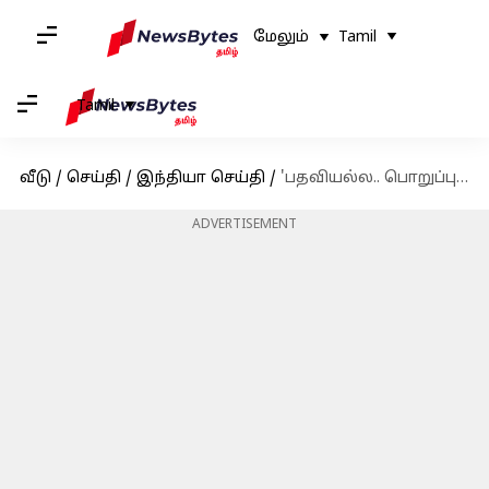
மேலும்
Tamil
Tamil
வீடு
/
செய்தி
/
இந்தியா செய்தி
/
'பதவியல்ல.. பொறுப்பு'; துணை முதலைச்சராக பதவியேற்கும் உதயநிதி ஸ்டாலின் நெகிழ்ச்சி
ADVERTISEMENT