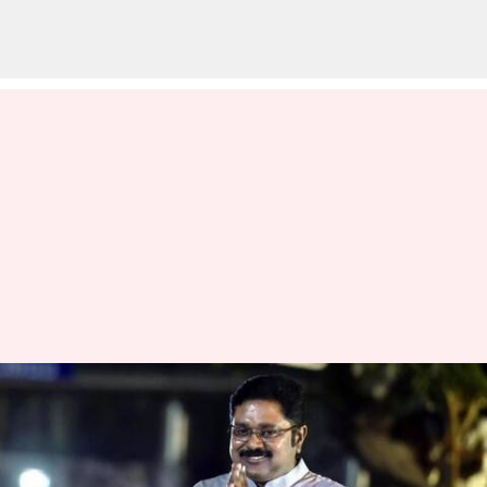
அமமுக
பொதுச்செயலாளர் டிடிவி
தினகரனுக்கு திடீர்