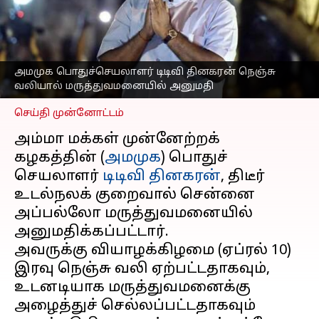
உடல்நலக்குறைவு;
சென்னை அப்பல்லோவில்
அனுமதி
எழுதியவர்
Apr 11, 2025
12:02 pm
அமமுக பொதுச்செயலாளர் டிடிவி தினகரன் நெஞ்சு
Sekar Chinnappan
வலியால் மருத்துவமனையில் அனுமதி
செய்தி முன்னோட்டம்
அம்மா மக்கள் முன்னேற்றக்
கழகத்தின் (
அமமுக
) பொதுச்
செயலாளர்
டிடிவி தினகரன்
, திடீர்
உடல்நலக் குறைவால் சென்னை
அப்பல்லோ மருத்துவமனையில்
அனுமதிக்கப்பட்டார்.
அவருக்கு வியாழக்கிழமை (ஏப்ரல் 10)
இரவு நெஞ்சு வலி ஏற்பட்டதாகவும்,
உடனடியாக மருத்துவமனைக்கு
அழைத்துச் செல்லப்பட்டதாகவும்