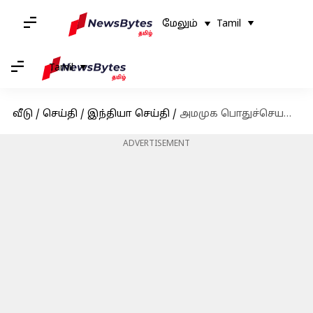
மேலும்
Tamil
Tamil
வீடு
/
செய்தி
/
இந்தியா செய்தி
/
அமமுக பொதுச்செயலாளர் டிடிவி தினகரனுக்கு திடீர் உடல்நலக்குறைவு; சென்னை அப்பல்லோவில் அனுமதி
ADVERTISEMENT