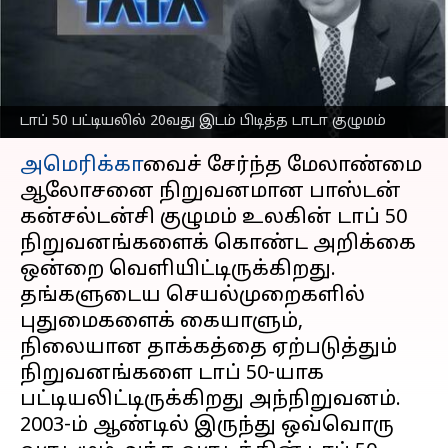
டாடா குழுமத்திற்கு 20வது
இடம்!
எழுதியவர்
May 27, 2023
10:10 am
Prasanna Venkatesh
டாப் 50 பட்டியலில் 20வது இடம் பிடித்த டாடா குழுமம்
செய்தி முன்னோட்டம்
அமெரிக்கா
வைச் சேர்ந்த மேலாண்மை
ஆலோசனை நிறுவனமான பாஸ்டன்
கன்சல்டன்சி குழுமம் உலகின் டாப் 50
நிறுவனங்களைக் கொண்ட அறிக்கை
ஒன்றை வெளியிட்டிருக்கிறது.
தங்களுடைய செயல்முறைகளில்
புதுமைகளைக் கையாளும்,
நிலையான தாக்கத்தை ஏற்படுத்தும்
நிறுவனங்களை டாப் 50-யாக
பட்டியலிட்டிருக்கிறது அந்நிறுவனம்.
2003-ம் ஆண்டில் இருந்து ஒவ்வொரு