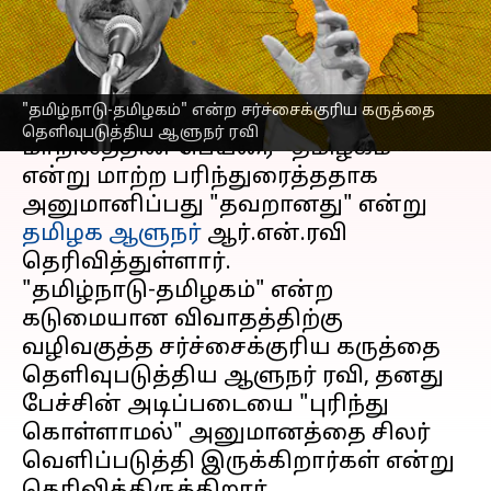
ஆளுநர் விளக்கம்
எழுதியவர்
Jan 18, 2023
05:49 pm
Sindhuja SM
செய்தி முன்னோட்டம்
"தமிழ்நாடு-தமிழகம்" என்ற சர்ச்சைக்குரிய கருத்தை
தெளிவுபடுத்திய ஆளுநர் ரவி
மாநிலத்தின் பெயரை "தமிழகம்"
என்று மாற்ற பரிந்துரைத்ததாக
அனுமானிப்பது "தவறானது" என்று
தமிழக ஆளுநர்
ஆர்.என்.ரவி
தெரிவித்துள்ளார்.
"தமிழ்நாடு-தமிழகம்" என்ற
கடுமையான விவாதத்திற்கு
வழிவகுத்த சர்ச்சைக்குரிய கருத்தை
தெளிவுபடுத்திய ஆளுநர் ரவி, தனது
பேச்சின் அடிப்படையை "புரிந்து
கொள்ளாமல்" அனுமானத்தை சிலர்
வெளிப்படுத்தி இருக்கிறார்கள் என்று