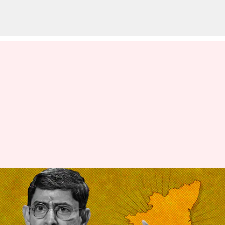
தமிழ்நாட்டின் பெயரை
மாற்ற
பரிந்துரைக்கவில்லை: